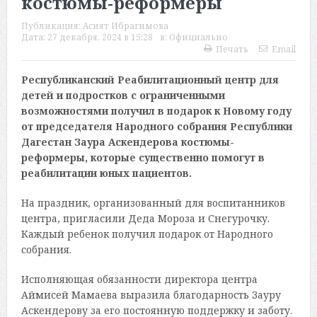
костюмы-реформеры
Публикация:
Асият Ибрагимова
Дата:
27 декабря, 2024 в 15:28
в:
Официально
Печать
Email
Республиканский Реабилитационный центр для
детей и подростков с ограниченными
возможностями получил в подарок к Новому году
от председателя Народного собрания Республики
Дагестан Заура Аскендерова костюмы-
реформеры, которые существенно помогут в
реабилитации юных пациентов.
На праздник, организованный для воспитанников
центра, пригласили Деда Мороза и Снегурочку.
Каждый ребенок получил подарок от Народного
собрания.
Исполняющая обязанности директора центра
Аймисей Мамаева выразила благодарность Зауру
Аскендерову за его постоянную поддержку и заботу.