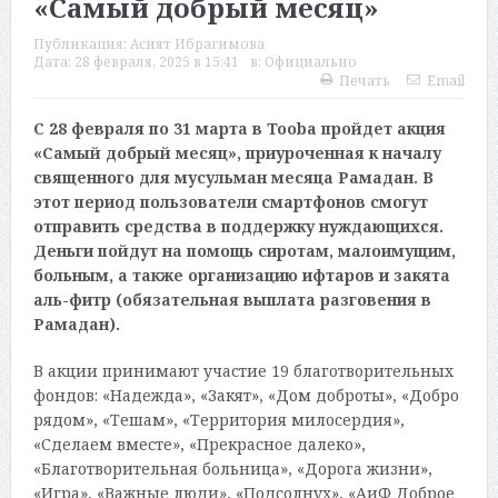
«Самый добрый месяц»
Публикация:
Асият Ибрагимова
Дата:
28 февраля, 2025 в 15:41
в:
Официально
Печать
Email
С 28 февраля по 31 марта в Tooba пройдет акция
«Самый добрый месяц», приуроченная к началу
священного для мусульман месяца Рамадан. В
этот период пользователи смартфонов смогут
отправить средства в поддержку нуждающихся.
Деньги пойдут на помощь сиротам, малоимущим,
больным, а также организацию ифтаров и закята
аль-фитр (обязательная выплата разговения в
Рамадан).
В акции принимают участие 19 благотворительных
фондов: «Надежда», «Закят», «Дом доброты», «Добро
рядом», «Тешам», «Территория милосердия»,
«Сделаем вместе», «Прекрасное далеко»,
«Благотворительная больница», «Дорога жизни»,
«Игра», «Важные люди», «Подсолнух», «АиФ Доброе