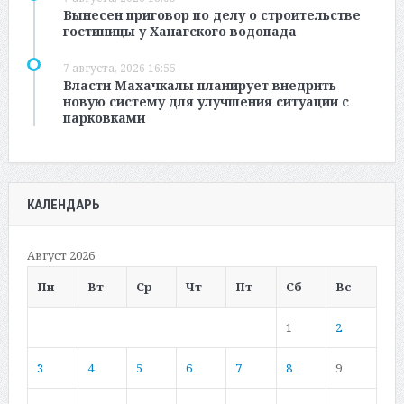
Вынесен приговор по делу о строительстве
гостиницы у Ханагского водопада
7 августа, 2026 16:55
Власти Махачкалы планирует внедрить
новую систему для улучшения ситуации с
парковками
КАЛЕНДАРЬ
Август 2026
Пн
Вт
Ср
Чт
Пт
Сб
Вс
1
2
3
4
5
6
7
8
9