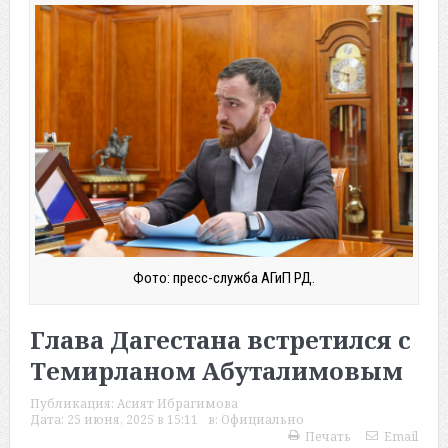
Фото: пресс-служба АГиП РД.
Глава Дагестана встретился с
Темирланом Абуталимовым
Публикация:
Асият Ибрагимова
Дата:
25 июня, 2025 в 15:11
в:
Официально
Печать
Email