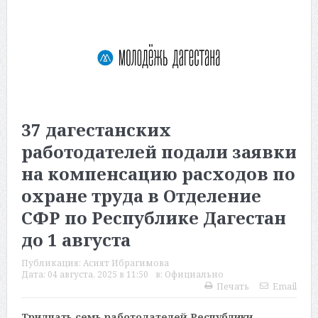
37 дагестанских
работодателей подали заявки
на компенсацию расходов по
охране труда в Отделение
СФР по Республике Дагестан
до 1 августа
Публикация:
Асият Ибрагимова
Дата:
04 августа, 2025 в 11:50
в:
Официально
Печать
Email
Тридцать семь работодателей Республики