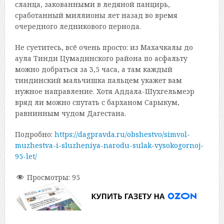
сланца, закованными в ледяной панцирь,
сработанный миллионы лет назад во время
очередного ледникового периода.
Не суетитесь, всё очень просто: из Махачкалы до
аула Тинди Цумадинского района по асфальту
можно добраться за 3,5 часа, а там каждый
тиндинский мальчишка пальцем укажет вам
нужное направление. Хотя Аддала-Шухгельмеэр
вряд ли можно спутать с барханом Сарыкум,
равнинным чудом Дагестана.
Подробно:
https://dagpravda.ru/obshestvo/simvol-
muzhestva-i-sluzheniya-narodu-sulak-vysokogornoj-
95-let/
Просмотры:
95