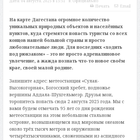
Дата:
04 августа, 2025 в 15:51
в:
Официально
Печать
Email
На карте Дагестана огромное количество
уникальных природных объектов и населённых
пунктов, куда стремятся попасть туристы со всех
концов нашей большой страны и просто
любознательные люди. Для последних «ходить
под рюкзаком» – это не просто адреналиновое
увлечение, а жажда познать что-то новое своём
крае, своей малой родине.
Запишите адрес: метеостанция «Сулак-
Высокогорная», Богосский хребет, подножье
вершины Аддала-Шухгельмеэр. Друзья мои,
торопитесь попасть сюда 2 августа 2025 года. Мы с
вами будем отмечать 95 лет со дня рождения
метеостанции на этом небольшом стальном
островке, возвышающемся над мировым океаном
около трёх тысяч метров и окруженном
четырёхтысячниками, сложенными из аспидного