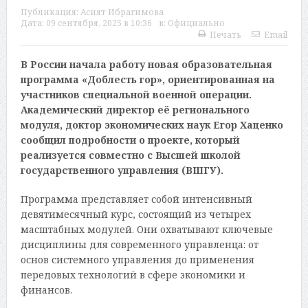
Публикация:
Асият Ибрагимова
Дата:
09 сентября, 2025 в 10:36
в:
Официально
Печать
Email
В России начала работу новая образовательная
программа «Доблесть гор», ориентированная на
участников специальной военной операции.
Академический директор её регионального
модуля, доктор экономических наук Егор Хаценко
сообщил подробности о проекте, который
реализуется совместно с Высшей школой
государственного управления (ВШГУ).
Программа представляет собой интенсивный
девятимесячный курс, состоящий из четырех
масштабных модулей. Они охватывают ключевые
дисциплины для современного управленца: от
основ системного управления до применения
передовых технологий в сфере экономики и
финансов.