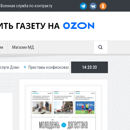
Военная служба по контракту
ии
Магазин МД
Приставы конфисковали двух бурых медведей у жителя Дагестана
14:23:34
Рос