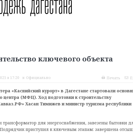
оительство ключевого объекта
025 в 17:20
в:
Официально
Печать
E
тера «Каспийский курорт» в Дагестане стартовали основ
 центра (МФЦ). Ход подготовки к строительству
авказ.РФ» Хасан Тимижев и министр туризма республики
н трансформатор для энергоснабжения, завезены бытовки д
 Подрядчик приступил к ключевым этапам: завершена отсып