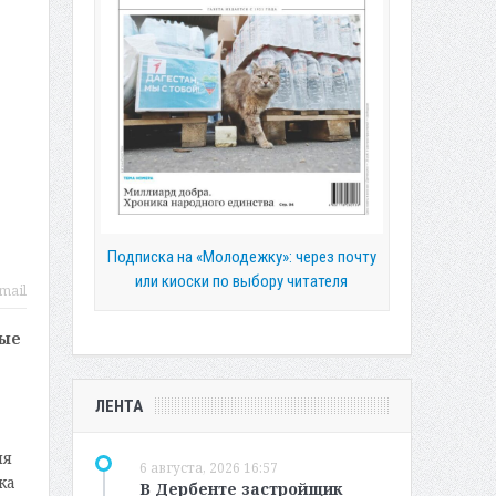
Подписка на «Молодежку»: через почту
или киоски по выбору читателя
mail
ные
ЛЕНТА
ля
6 августа, 2026 16:57
ка
В Дербенте застройщик