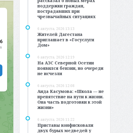
рассказал о новых мерах
поддержки граждан,
пострадавших при
чрезвычайных ситуациях
6 августа, 2026 13:13
Жителей Дагестана
приглашает в «Госуслуги
Дом»
6 августа, 2026 12:19
На АЗС Северной Осетии
появился бензин, но очереди
не исчезли
6 августа, 2026 12:08
Аида Касумова: «Школа — не
препятствие на пути к жизни.
Она часть подготовки к этой
жизни»
6 августа, 2026 11:22
Приставы конфисковали
двух бурых медведей у