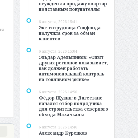
осужден за продажу квартир
подставным покупателям
6 августа, 2026 15:41
Экс-сотрудница Соцфонда
ля
получила срок за обман
клиентов
6 августа, 2026 15:04
Эльдар Адельшинов: «Опыт
других регионов показывает,
как должен работать
антимонопольный контроль
на топливном рынке»
6 августа, 2026 14:50
Фёдор Щукин: в Дагестане
начался отбор подрядчика
для строительства северного
обхода Махачкалы
6 августа, 2026 14:46
Александр Куренков