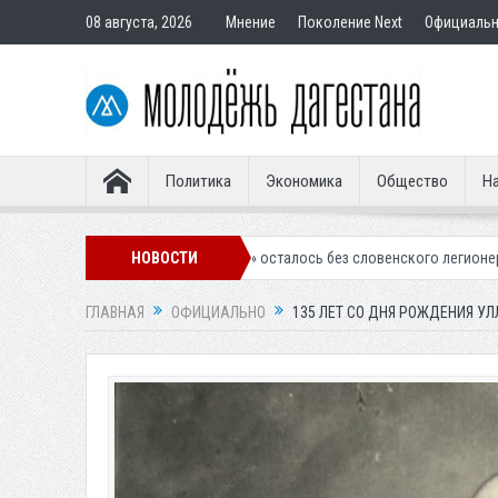
08 августа, 2026
Мнение
Поколение Next
Официаль
Политика
Экономика
Общество
На
нское «Динамо» осталось без словенского легионера
НОВОСТИ
Вынесен приго
ГЛАВНАЯ
ОФИЦИАЛЬНО
135 ЛЕТ СО ДНЯ РОЖДЕНИЯ У