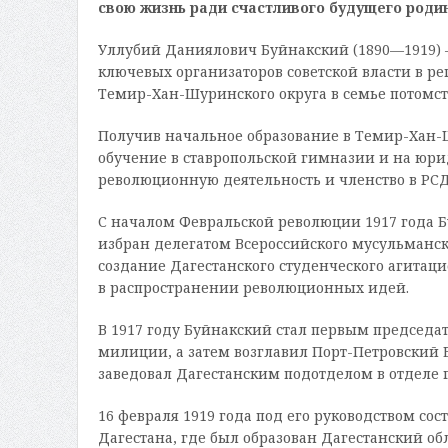
свою жизнь ради счастливого будущего роди
Уллубий Даниялович Буйнакский (1890—1919)
ключевых организаторов советской власти в рег
Темир-Хан-Шуринского округа в семье потомст
Получив начальное образование в Темир-Хан
обучение в ставропольской гимназии и на юри
революционную деятельность и членство в РСД
С началом Февральской революции 1917 года Б
избран делегатом Всероссийского мусульманск
создание Дагестанского студенческого агитац
в распространении революционных идей.
В 1917 году Буйнакский стал первым председ
милиции, а затем возглавил Порт-Петровский 
заведовал Дагестанским подотделом в отделе 
16 февраля 1919 года под его руководством со
Дагестана, где был образован Дагестанский об