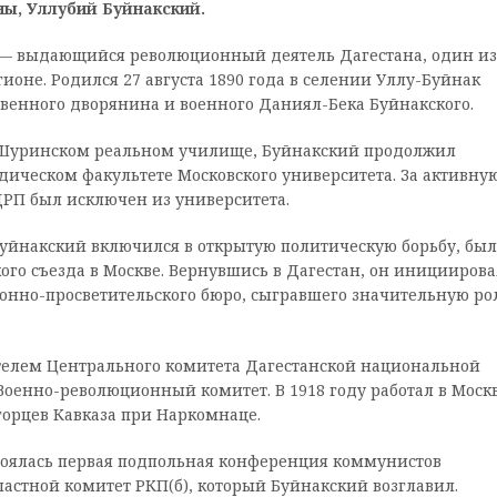
ны, Уллубий Буйнакский.
 — выдающийся революционный деятель Дагестана, один из
ионе. Родился 27 августа 1890 года в селении Уллу-Буйнак
венного дворянина и военного Даниял-Бека Буйнакского.
-Шуринском реальном училище, Буйнакский продолжил
дическом факультете Московского университета. За активну
РП был исключен из университета.
уйнакский включился в открытую политическую борьбу, был
ого съезда в Москве. Вернувшись в Дагестан, он инициирова
ионно-просветительского бюро, сыгравшего значительную ро
ателем Центрального комитета Дагестанской национальной
Военно-революционный комитет. В 1918 году работал в Москв
горцев Кавказа при Наркомнаце.
стоялась первая подпольная конференция коммунистов
ластной комитет РКП(б), который Буйнакский возглавил.