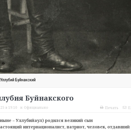
Уллубий Буйнакский
ллубия Буйнакского
25 в 19:10
в:
Официально
Печать
E
(ныне – Уллубийаул) родился великий сын
настоящий интернационалист, патриот, человек, отдавший