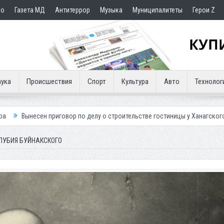
но
Газета МД
Антитеррор
Музыка
Муниципалитеты
Герои Z
ука
Происшествия
Спорт
Культура
Авто
Технолог
вор по делу о строительстве гостиницы у Ханагского водопада
Влас
ЛЛУБИЯ БУЙНАКСКОГО