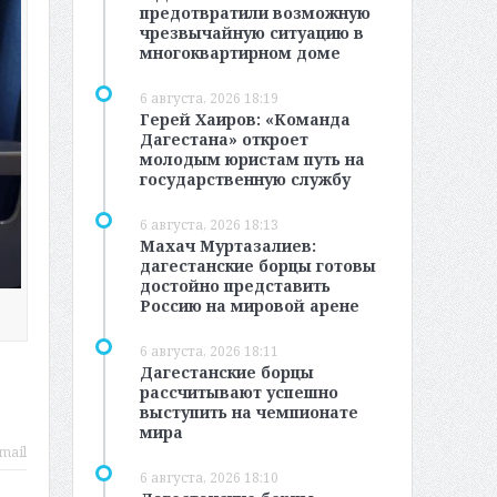
предотвратили возможную
чрезвычайную ситуацию в
многоквартирном доме
6 августа, 2026 18:19
Герей Хаиров: «Команда
Дагестана» откроет
молодым юристам путь на
государственную службу
6 августа, 2026 18:13
Махач Муртазалиев:
дагестанские борцы готовы
достойно представить
Россию на мировой арене
6 августа, 2026 18:11
Дагестанские борцы
рассчитывают успешно
выступить на чемпионате
мира
mail
6 августа, 2026 18:10