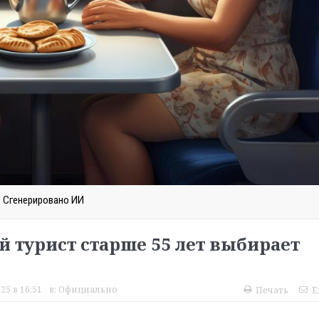
Сгенерировано ИИ
 турист старше 55 лет выбирает
25 в 16:51
в:
Официально
Печать
E