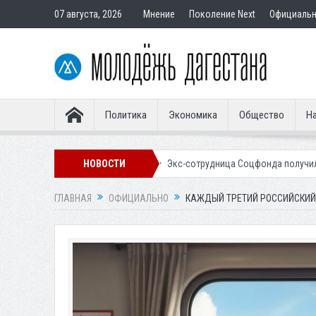
07 августа, 2026
Мнение
Поколение Next
Официаль
Политика
Экономика
Общество
На
м покупателям
Экс-сотрудница Соцфонда получила срок за обман кл
НОВОСТИ
ГЛАВНАЯ
ОФИЦИАЛЬНО
КАЖДЫЙ ТРЕТИЙ РОССИЙСКИЙ 