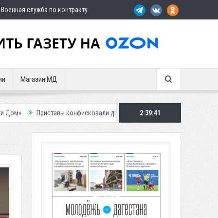
Военная служба по контракту
ии
Магазин МД
ы конфисковали двух бурых медведей у жителя Дагестана
2:39:43
Роспотреб