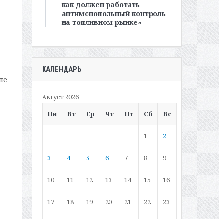
как должен работать
антимонопольный контроль
на топливном рынке»
КАЛЕНДАРЬ
ше
Август 2026
Пн
Вт
Ср
Чт
Пт
Сб
Вс
1
2
3
4
5
6
7
8
9
10
11
12
13
14
15
16
17
18
19
20
21
22
23