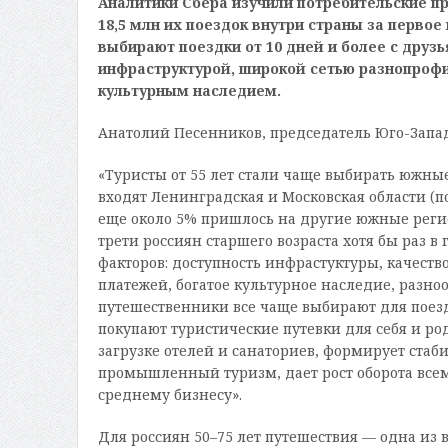
Аналитики Сбера изучили потребительские п
18,5 млн их поездок внутри страны за первое
выбирают поездки от 10 дней и более с друз
инфраструктурой, широкой сетью разнопроф
культурным наследием.
Анатолий Песенников, председатель Юго-Запад
«Туристы от 55 лет стали чаще выбирать южные
входят Ленинградская и Московская области (п
еще около 5% пришлось на другие южные регио
трети россиян старшего возраста хотя бы раз в
факторов: доступность инфрастуктуры, качест
платежей, богатое культурное наследие, разно
путешественники все чаще выбирают для поезд
покупают туристические путевки для себя и ро
загрузке отелей и санаториев, формирует ста
промышленный туризм, дает рост оборота все
среднему бизнесу».
Для россиян 50–75 лет путешествия — одна из 