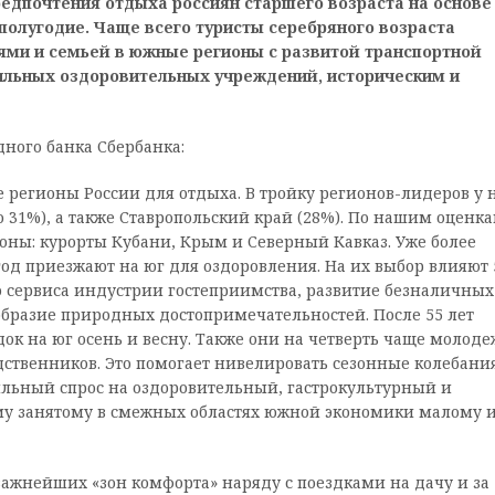
редпочтения отдыха россиян старшего возраста на основе
 полугодие. Чаще всего туристы серебряного возраста
ьями и семьей в южные регионы с развитой транспортной
ильных оздоровительных учреждений, историческим и
ного банка Сбербанка:
 регионы России для отдыха. В тройку регионов-лидеров у 
о 31%), а также Ставропольский край (28%). По нашим оценка
ны: курорты Кубани, Крым и Северный Кавказ. Уже более
 год приезжают на юг для оздоровления. На их выбор влияют 
во сервиса индустрии гостеприимства, развитие безналичных
образие природных достопримечательностей. После 55 лет
ок на юг осень и весну. Также они на четверть чаще молод
дственников. Это помогает нивелировать сезонные колебания
бильный спрос на оздоровительный, гастрокультурный и
му занятому в смежных областях южной экономики малому 
важнейших «зон комфорта» наряду с поездками на дачу и за