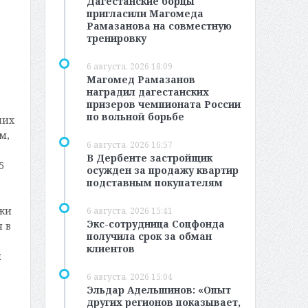
Дагестанские борцы
пригласили Магомеда
Рамазанова на совместную
тренировку
6 августа, 2026 18:09
Магомед Рамазанов
наградил дагестанских
призеров чемпионата России
по вольной борьбе
них
м,
6 августа, 2026 16:57
В Дербенте застройщик
5
осужден за продажу квартир
подставным покупателям
ежи
6 августа, 2026 15:41
Экс-сотрудница Соцфонда
 в
получила срок за обман
клиентов
и
6 августа, 2026 15:04
Эльдар Адельшинов: «Опыт
других регионов показывает,