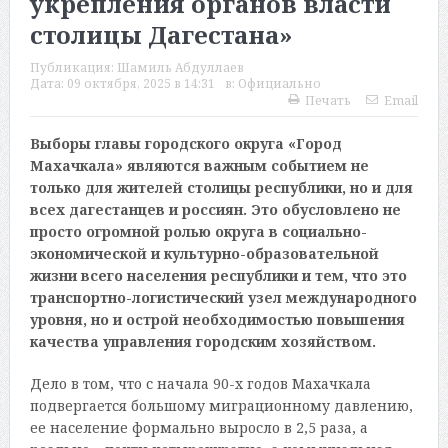
укрепления органов власти
столицы Дагестана»
Публикация:
Шамиль Абдуллаев
Дата:
09 октября, 2025 в 14:31
в:
Официально
Печать
Email
Выборы главы городского округа «Город
Махачкала» являются важным событием не
только для жителей столицы республики, но и для
всех дагестанцев и россиян. Это обусловлено не
просто огромной ролью округа в социально-
экономической и культурно-образовательной
жизни всего населения республики и тем, что это
транспортно-логистический узел международного
уровня, но и острой необходимостью повышения
качества управления городским хозяйством.
Дело в том, что с начала 90-х годов Махачкала
подвергается большому миграционному давлению,
ее население формально выросло в 2,5 раза, а