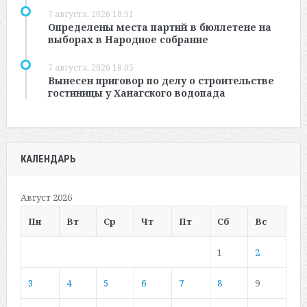
7 августа, 2026 18:51
Определены места партий в бюллетене на
выборах в Народное собрание
7 августа, 2026 18:05
Вынесен приговор по делу о строительстве
гостиницы у Ханагского водопада
КАЛЕНДАРЬ
Август 2026
Пн
Вт
Ср
Чт
Пт
Сб
Вс
1
2
3
4
5
6
7
8
9