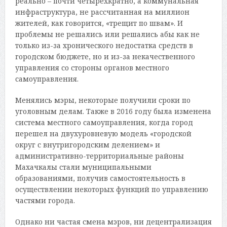
реально
–
почти четырехкратно, а коммунальная
инфраструктура, не рассчитанная на миллион
жителей, как говорится, «трещ
ит
по швам». И
проблемы не решались или решались абы как не
только из-за хронического недостатка средств в
городском бюджете, но и из-за некачественного
управления со стороны органов местного
самоуправления.
Менялись мэры, некоторые получили сроки по
уголовным делам. Также в 2016 году была изменена
система местного самоуправления, когда город
перешел на двухуровневую модель «городской
округ с внутригородским делением» и
административно-территориальные районы
Махачкалы стали муниципальными
образованиями, получив самостоятельность в
осуществлении некоторых функций по управлению
частями города.
Однако ни частая смена мэров, ни децентрализация