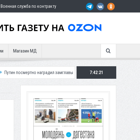
Военная служба по контракту
ии
Магазин МД
но наградил замглавы Шамильского района
7:42:23
Три автомобиля сгорели 