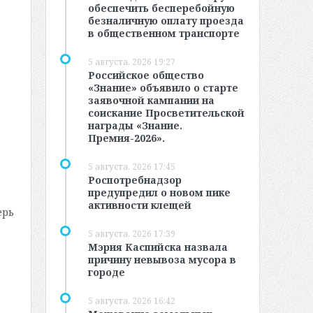
обеспечить бесперебойную
безналичную оплату проезда
в общественном транспорте
5 августа, 2026 19:27
Российское общество
«Знание» объявило о старте
заявочной кампании на
соискание Просветительской
награды «Знание.
Премия-2026».
5 августа, 2026 17:45
Роспотребнадзор
предупредил о новом пике
активности клещей
ерь
5 августа, 2026 17:39
Мэрия Каспийска назвала
причину невывоза мусора в
городе
5 августа, 2026 16:42