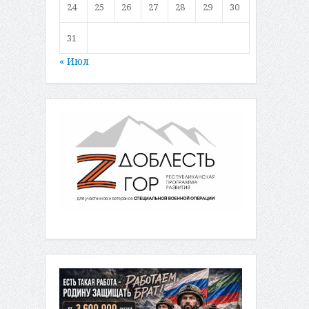
24
25
26
27
28
29
30
31
« Июл