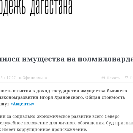
шился имущества на полмиллиард
5 в 17:07
в:
Официально
Печать
E
ность изъятия в доход государства имущества бывшего
экономразвития Игоря Храновского. Общая стоимость
пишут
«Акценты»
.
ий за социально-экономическое развитие всего Северо-
 служебное положение для личного обогащения. Суд признал
их имеет коррупционное происхождение.