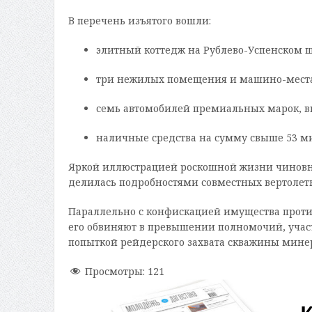
В перечень изъятого вошли:
элитный коттедж на Рублево-Успенском ш
три нежилых помещения и машино-места
семь автомобилей премиальных марок, вк
наличные средства на сумму свыше 53 м
Яркой иллюстрацией роскошной жизни чиновник
делилась подробностями совместных вертолетн
Параллельно с конфискацией имущества против
его обвиняют в превышении полномочий, участ
попыткой рейдерского захвата скважины мине
Просмотры:
121