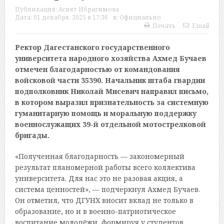
Публикация:
Асият Ибрагимова
Дата:
01 декабря, 2025 в 17:36
в:
Официально
Печать
Email
Ректор Дагестанского государственного
университета народного хозяйства Ахмед Бучаев
отмечен благодарностью от командования
войсковой части 35390. Начальник штаба гвардии
подполковник Николай Мисевич направил письмо,
в котором выразил признательность за системную
гуманитарную помощь и моральную поддержку
военнослужащих 39-й отдельной мотострелковой
бригады.
«Полученная благодарность — закономерный
результат планомерной работы всего коллектива
университета. Для нас это не разовая акция, а
система ценностей», — подчеркнул Ахмед Бучаев.
Он отметил, что ДГУНХ вносит вклад не только в
образование, но и в военно-патриотическое
воспитание молодёжи, формируя у студентов