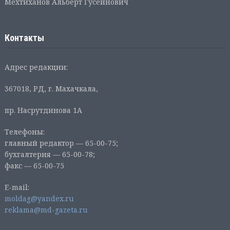
Мехтиханов Альберт Гусейнович
Контакты
Адрес редакции:
367018, РД, г. Махачкала,
пр. Насрутдинова 1А
Телефоны:
главный редактор — 65-00-75;
бухгалтерия — 65-00-78;
факс — 65-00-75
E-mail:
moldag@yandex.ru
reklama@md-gazeta.ru