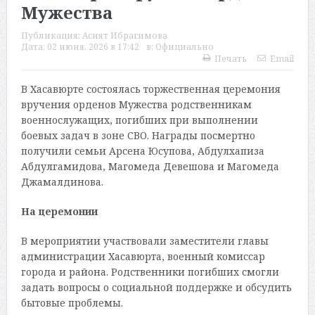
Мужества
Публикация:
Асият Ибрагимова
Дата:
02 июня, 2026 в 17:42
в:
Официально
Печать
Email
В Хасавюрте состоялась торжественная церемония
вручения орденов Мужества родственникам
военнослужащих, погибших при выполнении
боевых задач в зоне СВО. Награды посмертно
получили семьи Арсена Юсупова, Абдулхапиза
Абдулгамидова, Магомеда Девешова и Магомеда
Джамалдинова.
На церемонии
В мероприятии участвовали заместители главы
администрации Хасавюрта, военный комиссар
города и района. Родственники погибших смогли
задать вопросы о социальной поддержке и обсудить
бытовые проблемы.