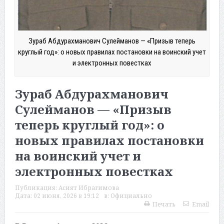
Зураб Абдурахманович Сулейманов — «Призыв теперь
круглый год»: о новых правилах постановки на воинский учет
и электронных повестках
Зураб Абдурахманович
Сулейманов — «Призыв
теперь круглый год»: о
новых правилах постановки
на воинский учет и
электронных повестках
Публикация:
Асият Ибрагимова
Дата:
02 июня, 2026 в 19:12
в:
Официально
Печать
Email