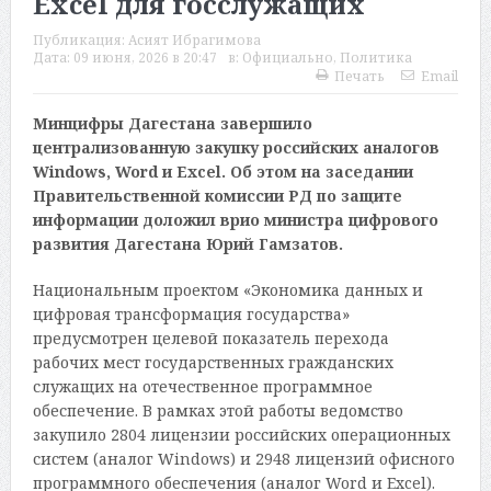
Excel для госслужащих
Публикация:
Асият Ибрагимова
Дата:
09 июня, 2026 в 20:47
в:
Официально
,
Политика
Печать
Email
Минцифры Дагестана завершило
централизованную закупку российских аналогов
Windows, Word и Excel. Об этом на заседании
Правительственной комиссии РД по защите
информации доложил врио министра цифрового
развития Дагестана Юрий Гамзатов.
Национальным проектом «Экономика данных и
цифровая трансформация государства»
предусмотрен целевой показатель перехода
рабочих мест государственных гражданских
служащих на отечественное программное
обеспечение. В рамках этой работы ведомство
закупило 2804 лицензии российских операционных
систем (аналог Windows) и 2948 лицензий офисного
программного обеспечения (аналог Word и Excel).