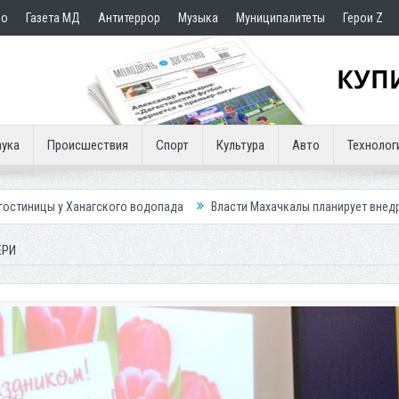
но
Газета МД
Антитеррор
Музыка
Муниципалитеты
Герои Z
ука
Происшествия
Спорт
Культура
Авто
Технолог
ского водопада
Власти Махачкалы планирует внедрить новую систему
ЕРИ