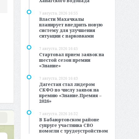
Ханагского водопада
7 августа, 2026 16:55
Власти Махачкалы
планирует внедрить новую
систему для улучшения
ситуации с парковками
7 августа, 2026 16:45
Стартовал прием заявок на
шестой сезон премии
«Знание»
7 августа, 2026 16:43
Дагестан стал лидером
СКФО по числу заявок на
премию «Знание.Премия –
2026»
7 августа, 2026 16:32
В Бабаюртовском районе
супруге участника СВО
помогли с трудоустройством