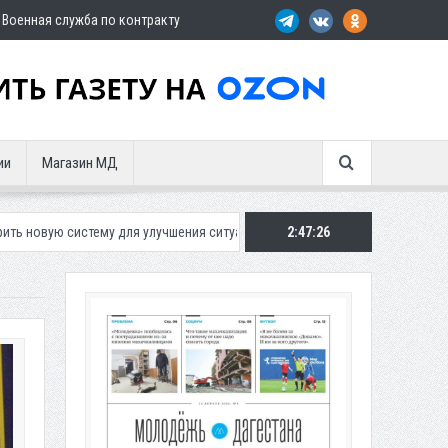
Военная служба по контракту
ии
Магазин МД
 для улучшения ситуации с парковками
Махачкалинское «Динамо» пр
2:47:28