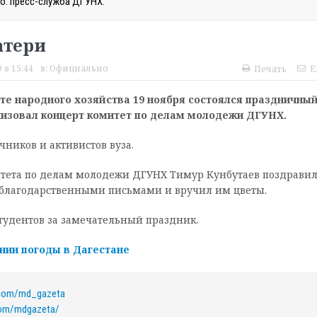
о: пресс-служба ДГУНХ.
атери
 в 15:44
в:
Официально
Печать
E
те народного хозяйства 19 ноября состоялся праздничны
низовал концерт комитет по делам молодежи ДГУНХ.
ников и активистов вуза.
тета по делам молодежи ДГУНХ Тимур Кунбутаев поздрави
 благодарственными письмами и вручил им цветы.
тудентов за замечательный праздник.
нии погоды в Дагестане
.com/md_gazeta
com/mdgazeta/