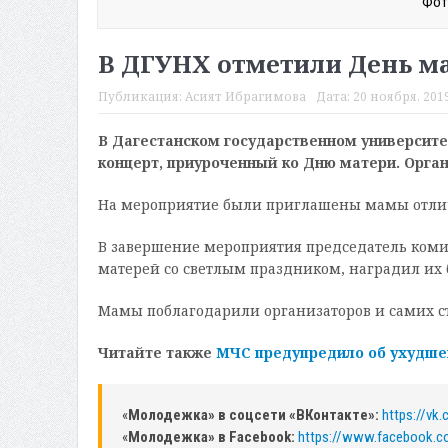
Фот
В ДГУНХ отметили День м
Публикация:
Асият Ибрагимова
Дата:
20 ноября, 2019
В Дагестанском государственном университе
концерт, приуроченный ко Дню матери. Орга
На мероприятие были приглашены мамы отлич
В завершение мероприятия председатель коми
матерей со светлым праздником, наградил их
Мамы поблагодарили организаторов и самих с
Читайте также
МЧС предупредило об ухудше
«
Молодежка» в соцсети «ВКонтакте»:
https://vk
«
Молодежка» в Facebook:
https://www.facebook.