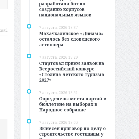
разработали бот по
созданию корпусов
национальных языков
7 августа, 2026 19:37
mail
Махачкалинское «Динамо»
осталось без словенского
й
легионера
7 августа, 2026 19:29
Стартовал прием заявок на
Всероссийский конкурс
«Столица детского туризма –
л
2027»
7 августа, 2026 18:51
Определены места партий в
бюллетене на выборах в
Народное собрание
7 августа, 2026 18:05
Вынесен приговор по делу о
строительстве гостиницы у