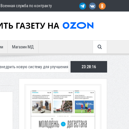
Военная служба по контракту
ии
Магазин МД
 систему для улучшения ситуации с парковками
23:28:17
Махачкалинское «Ди