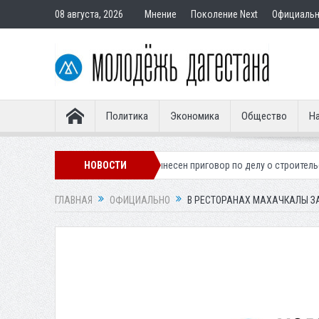
08 августа, 2026
Мнение
Поколение Next
Официаль
Политика
Экономика
Общество
На
кого легионера
НОВОСТИ
Вынесен приговор по делу о строительстве гостиницы
ГЛАВНАЯ
ОФИЦИАЛЬНО
В РЕСТОРАНАХ МАХАЧКАЛЫ З