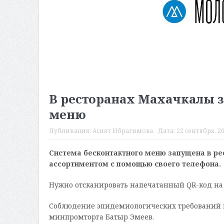
В ресторанах Махачкалы з
меню
Публикация:
Асият Ибрагимова
Дата:
22 сентября, 20
Система бесконтактного меню запущена в ре
ассортиментом с помощью своего телефона.
Нужно отсканировать напечатанный QR-код на 
Соблюдение эпидемиологических требований и
минпромторга Батыр Эмеев.