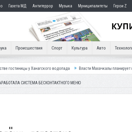
но
Газета МД
Антитеррор
Музыка
Муниципалитеты
Герои Z
ука
Происшествия
Спорт
Культура
Авто
Технолог
 у Ханагского водопада
Власти Махачкалы планирует внедрить новую
АРАБОТАЛА СИСТЕМА БЕСКОНТАКТНОГО МЕНЮ