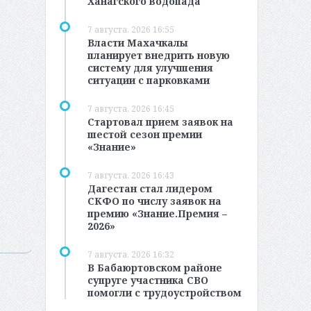
Ханагского водопада
7 августа, 2026 16:55
Власти Махачкалы
планирует внедрить новую
систему для улучшения
ситуации с парковками
7 августа, 2026 16:45
Стартовал прием заявок на
шестой сезон премии
«Знание»
7 августа, 2026 16:43
Дагестан стал лидером
СКФО по числу заявок на
премию «Знание.Премия –
2026»
7 августа, 2026 16:32
В Бабаюртовском районе
супруге участника СВО
помогли с трудоустройством