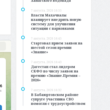
Ханагского водопада
7 августа, 2026 16:55
Власти Махачкалы
планирует внедрить новую
систему для улучшения
ситуации с парковками
7 августа, 2026 16:45
Стартовал прием заявок на
шестой сезон премии
«Знание»
7 августа, 2026 16:43
Дагестан стал лидером
СКФО по числу заявок на
премию «Знание.Премия –
2026»
7 августа, 2026 16:32
В Бабаюртовском районе
супруге участника СВО
помогли с трудоустройством