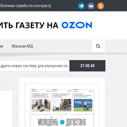
Военная служба по контракту
ии
Магазин МД
тему для улучшения ситуации с парковками
21:00:41
Махачкалинское «Динамо