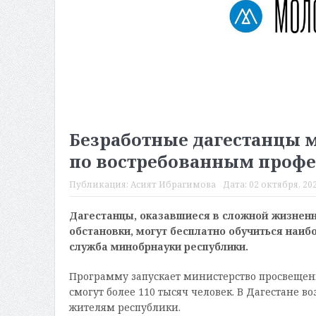
Безработные дагестанцы м
по востребованным проф
Публикация:
Асият Ибрагимова
Дата:
02 октября, 202
Дагестанцы, оказавшиеся в сложной жизнен
обстановки, могут бесплатно обучиться наи
служба минобрнауки республики.
Программу запускает министерство просвещения
смогут более 110 тысяч человек. В Дагестане в
жителям республики.