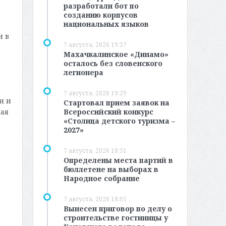
разработали бот по
созданию корпусов
национальных языков
и в
7 августа, 2026 19:37
Махачкалинское «Динамо»
осталось без словенского
легионера
7 августа, 2026 19:29
и и
Стартовал прием заявок на
Всероссийский конкурс
ая
«Столица детского туризма –
2027»
7 августа, 2026 18:51
Определены места партий в
бюллетене на выборах в
Народное собрание
7 августа, 2026 18:05
Вынесен приговор по делу о
строительстве гостиницы у