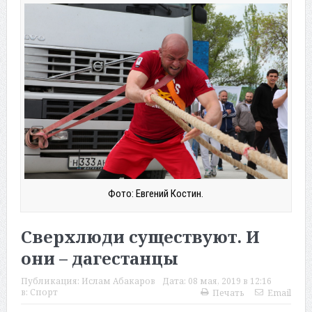
Фото: Евгений Костин.
Сверхлюди существуют. И
они – дагестанцы
Публикация:
Ислам Абакаров
Дата:
08 мая, 2019 в 12:16
в:
Спорт
Печать
Email