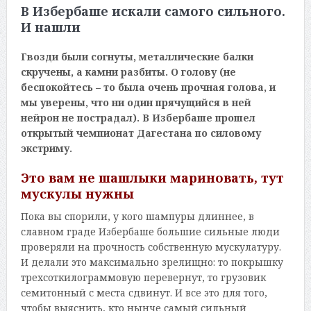
В Избербаше искали самого сильного.
И нашли
Гвозди были согнуты, металлические балки
скручены, а камни разбиты. О голову (не
беспокойтесь – то была очень прочная голова, и
мы уверены, что ни один прячущийся в ней
нейрон не пострадал). В Избербаше прошел
открытый чемпионат Дагестана по силовому
экстриму.
Это вам не шашлыки мариновать, тут
мускулы нужны
Пока вы спорили, у кого шампуры длиннее, в
славном граде Избербаше большие сильные люди
проверяли на прочность собственную мускулатуру.
И делали это максимально зрелищно: то покрышку
трехсоткилограммовую перевернут, то грузовик
семитонный с места сдвинут. И все это для того,
чтобы выяснить, кто нынче самый сильный