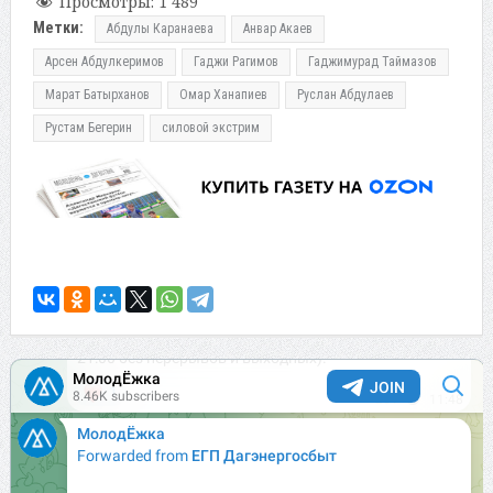
Просмотры:
1 489
Метки:
Абдулы Каранаева
Анвар Акаев
Арсен Абдулкеримов
Гаджи Рагимов
Гаджимурад Таймазов
Марат Батырханов
Омар Ханапиев
Руслан Абдулаев
Рустам Бегерин
силовой экстрим