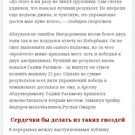
«До этого я ни разу не тянул грузовики. Сам слегка
удивлен, что показал лучший результат. Но впереди
еще подъем джипа, и чувствую, это упражнение
дастся мне хуже всего», — сообщил спортсмен.
Абдулаев не ошибся. Внедорожник весом более двух
тонн так и не поддался атлету из Избербаша. Он не
смог выполнить ни одного подъема, из-за чего
«пролетел» мимо призовых мест, хоть и победил в
двух дисциплинах. Лучший же результат вновь
показал Гаджи Рагимов – за минуту он сумел
поднять машину 25 раз. Однако по сумме
результатов всех пяти упражнений победа в
чемпионате досталась не ему, а Арсену
Абдулкеримову. Гаджи Рагимову пришлось
довольствоваться вторым местом. Замкнул тройку
лидеров махачкалинец Руслан Омаров.
Сердечки бы делать из таких гвоздей
В перерывах между выступлениями публику