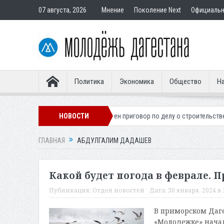
07 августа, 2026
Мнение
Поколение Next
Официаль
Политика
Экономика
Общество
На
 легионера
Вынесен приговор по делу о строительстве гостиницы у 
НОВОСТИ
ГЛАВНАЯ
АБДУЛГАЛИМ ДАДАШЕВ
Какой будет погода в феврале. 
Публикация:
Отдел новостей
Дата:
30 января, 2024 в 
В приморском Даге
«Молодежке» нача