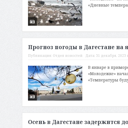
«Дневные температ
Прогноз погоды в Дагестане на 
Публикация:
Отдел новостей
Дата:
31 декабря, 2023 в
В январе в примор
«Молодежке» нача
«Температуры будут
Осень в Дагестане задержится д