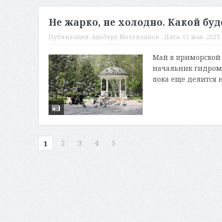
Не жарко, не холодно. Какой буд
Публикация:
Альберт Мехтиханов
Дата:
02 мая, 2023 
Май в приморской 
начальник гидром
пока еще делится 
2
3
4
5
1