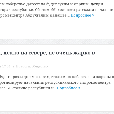
м побережье Дагестана будет сухим и жарким, дожди
горах республики. Об этом «Молодежке» рассказал начальни
рометцентра Абдулгалим Дадашев....
Подробнее
, пекло на севере, не очень жарко в
в 17:00
в:
Новости
,
Общество
будет прохладным в горах, теплым на побережье и жарким в
прогнозирует начальник республиканского гидрометцентра
в. «В столице республики и...
Подробнее