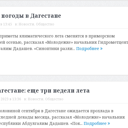
 погоды в Дагестане
в 13:45
в:
Новости
,
Общество
 приметы климатического лета сменятся в приморском
ей осенью, рассказал «Молодежке» начальник Гидрометцен
алим Дадашев. «Синоптики разли...
Подробнее
гестане: еще три недели лета
2023 в 13:36
в:
Новости
,
Общество
половиной сентября в Дагестане ожидается прохлада в
ледней декады месяца, рассказал «Молодежке» начальник
спублики Абдулгалим Дадашев. «Пок...
Подробнее