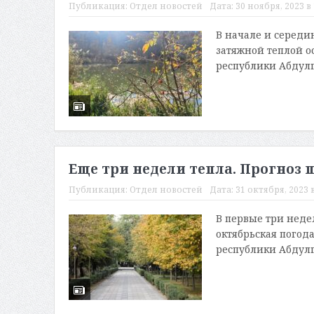
Публикация:
Отдел новостей
Дата:
30 ноября, 2023 в 
В начале и середи
затяжной теплой о
республики Абдулга
Еще три недели тепла. Прогноз 
Публикация:
Отдел новостей
Дата:
31 октября, 2023 в
В первые три неде
октябрьская погод
республики Абдулг