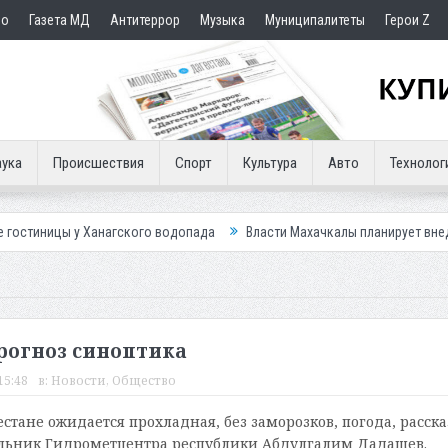
но
Газета МД
Антитеррор
Музыка
Муниципалитеты
Герои Z
ука
Происшествия
Спорт
Культура
Авто
Технолог
Ханагского водопада
Власти Махачкалы планирует внедрить новую си
Прогноз синоптика
15:48
в:
Новости
,
Общество
стане ожидается прохладная, без заморозков, погода, расска
льник Гидрометцентра республики Абдулгалим Дадашев.