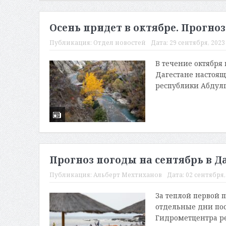
Осень придет в октябре. Прогноз
Публикация:
Отдел новостей
Дата:
29 сентября, 2023 
В течение октября
Дагестане настоящ
республики Абдулг
Прогноз погоды на сентябрь в Да
Публикация:
Альберт Мехтиханов
Дата:
02 сентября, 
За теплой первой 
отдельные дни пос
Гидрометцентра ре