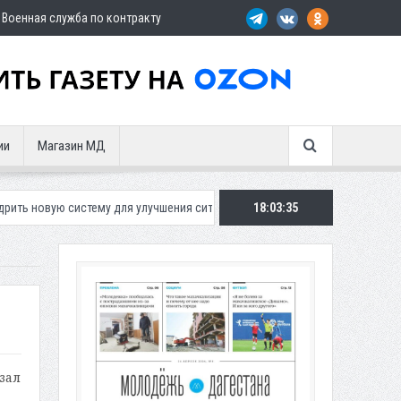
Военная служба по контракту
ии
Магазин МД
стему для улучшения ситуации с парковками
18:03:37
Махачкалинское «Динамо
зал