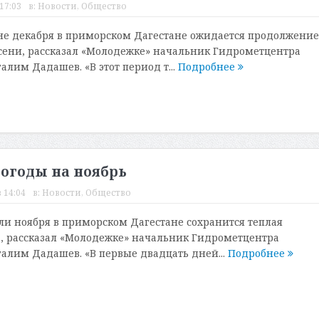
17:03
в:
Новости
,
Общество
не декабря в приморском Дагестане ожидается продолжение
сени, рассказал «Молодежке» начальник Гидрометцентра
лим Дадашев. «В этот период т...
Подробнее
погоды на ноябрь
 14:04
в:
Новости
,
Общество
ли ноября в приморском Дагестане сохранится теплая
а, рассказал «Молодежке» начальник Гидрометцентра
алим Дадашев. «В первые двадцать дней...
Подробнее