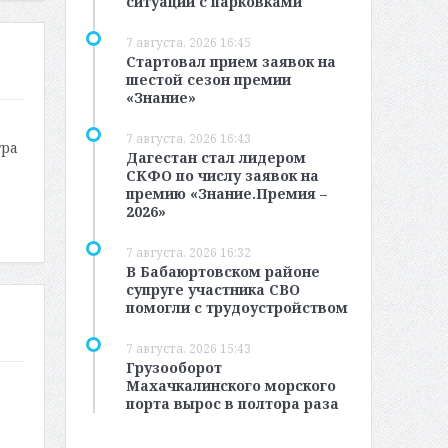
ситуации с парковками
7 августа, 2026 16:45
Стартовал прием заявок на
шестой сезон премии
«Знание»
7 августа, 2026 16:43
тра
Дагестан стал лидером
СКФО по числу заявок на
премию «Знание.Премия –
2026»
7 августа, 2026 16:32
В Бабаюртовском районе
супруге участника СВО
помогли с трудоустройством
7 августа, 2026 15:43
Грузооборот
Махачкалинского морского
порта вырос в полтора раза