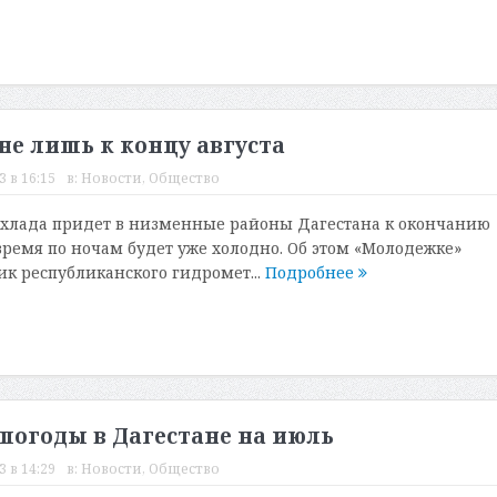
не лишь к концу августа
 в 16:15
в:
Новости
,
Общество
охлада придет в низменные районы Дагестана к окончанию
о время по ночам будет уже холодно. Об этом «Молодежке»
ик республиканского гидромет...
Подробнее
 погоды в Дагестане на июль
 в 14:29
в:
Новости
,
Общество