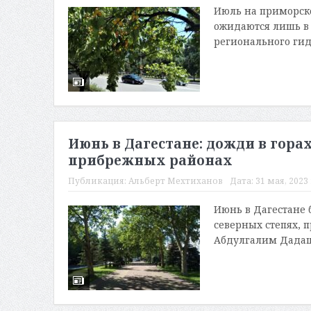
Июль на приморско
ожидаются лишь в 
регионального гид
Июнь в Дагестане: дожди в горах
прибрежных районах
Публикация:
Альберт Мехтиханов
Дата:
31 мая, 2023 
Июнь в Дагестане 
северных степях, 
Абдулгалим Дадаше