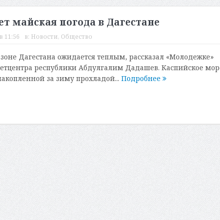
ет майская погода в Дагестане
в 11:56
в:
Новости
,
Общество
зоне Дагестана ожидается теплым, рассказал «Молодежке»
етцентра республики Абдулгалим Дадашев. Каспийское мор
накопленной за зиму прохладой...
Подробнее