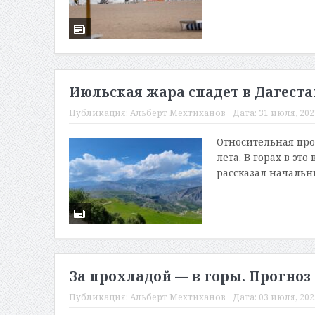
Июльская жара спадет в Дагеста
Публикация:
Альберт Мехтиханов
Дата:
31 июля, 2023
Относительная пр
лета. В горах в эт
рассказал начальн
За прохладой — в горы. Прогноз
Публикация:
Альберт Мехтиханов
Дата:
03 июля, 2023