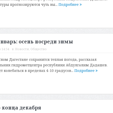
уры прогнозируются чуть вы...
Подробнее
январь: осень посреди зимы
 14:54
в:
Новости
,
Общество
ском Дагестане сохранится теплая погода, рассказал
льник гидрометцентра республики Абдулгалим Дадашев.
 колебаться в пределах 4-10 градусов...
Подробнее
о конца декабря