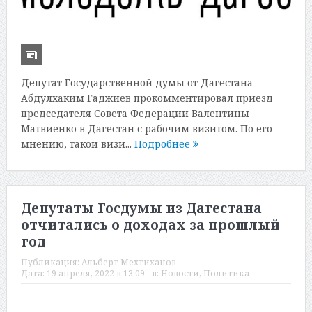
Депутат Государственной думы от Дагестана
Абдулхаким Гаджиев прокомментировал приезд
председателя Совета Федерации Валентины
Матвиенко в Дагестан с рабочим визитом. По его
мнению, такой визи...
Подробнее
Депутаты Госдумы из Дагестана
отчитались о доходах за прошлый
год
Публикация:
Альберт Мехтиханов
Дата:
19 апреля, 2022 в 13:09
в:
Новости
,
Политика