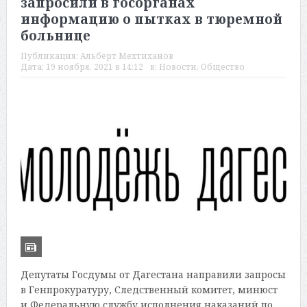
запросили в госорганах
информацию о пытках в тюремной
больнице
Публикация:
Альберт Мехтиханов
Дата:
19 ноября, 2021 в 14:12
в:
Новости
,
Общество
Депутаты Госдумы от Дагестана направили запросы
в Генпрокуратуру, Следственный комитет, минюст
и Федеральную службу исполнения наказаний по