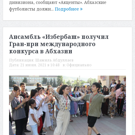
дивизиона, сообщают «Акценты». Абхазские
футболисты должн...
Подробнее
Ансамбль «Избербаш» получил
Гран-при международного
конкурса в Абхазии
Публикация:
Шамиль Абдуллаев
Дата:
21 июня, 2021 в 10:48
в:
Официально