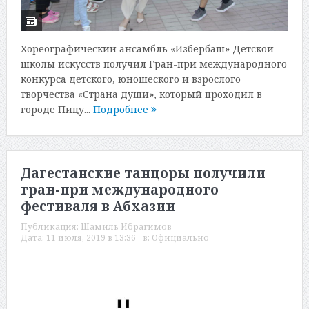
Хореографический ансамбль «Избербаш» Детской
школы искусств получил Гран-при международного
конкурса детского, юношеского и взрослого
творчества «Страна души», который проходил в
городе Пицу...
Подробнее
Дагестанские танцоры получили
гран-при международного
фестиваля в Абхазии
Публикация:
Шамиль Ибрагимов
Дата:
11 июля, 2019 в 13:36
в:
Официально