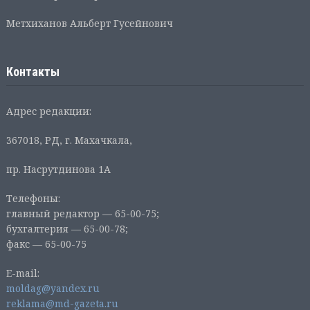
Метхиханов Альберт Гусейнович
Контакты
Адрес редакции:
367018, РД, г. Махачкала,
пр. Насрутдинова 1А
Телефоны:
главный редактор — 65-00-75;
бухгалтерия — 65-00-78;
факс — 65-00-75
E-mail:
moldag@yandex.ru
reklama@md-gazeta.ru