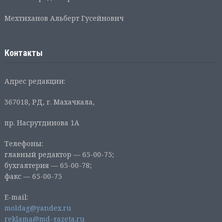
Мехтиханов Альберт Гусейнович
Контакты
Адрес редакции:
367018, РД, г. Махачкала,
пр. Насрутдинова 1А
Телефоны:
главный редактор — 65-00-75;
бухгалтерия — 65-00-78;
факс — 65-00-75
E-mail:
moldag@yandex.ru
reklama@md-gazeta.ru