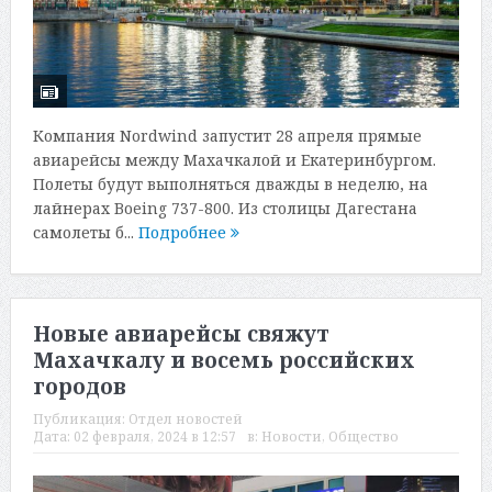
Компания Nordwind запустит 28 апреля прямые
авиарейсы между Махачкалой и Екатеринбургом.
Полеты будут выполняться дважды в неделю, на
лайнерах Boeing 737-800. Из столицы Дагестана
самолеты б...
Подробнее
Новые авиарейсы свяжут
Махачкалу и восемь российских
городов
Публикация:
Отдел новостей
Дата:
02 февраля, 2024 в 12:57
в:
Новости
,
Общество