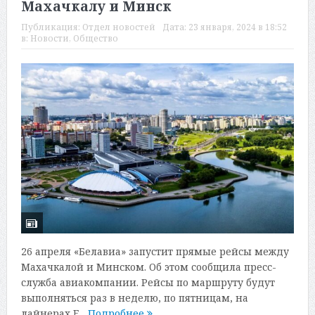
Махачкалу и Минск
Публикация:
Отдел новостей
Дата:
23 января, 2024 в 18:52
в:
Новости
,
Общество
26 апреля «Белавиа» запустит прямые рейсы между
Махачкалой и Минском. Об этом сообщила пресс-
служба авиакомпании. Рейсы по маршруту будут
выполняться раз в неделю, по пятницам, на
лайнерах E...
Подробнее