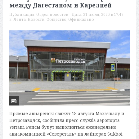
между Дагестаном и Карелией
Публикация:
Отдел новостей
Дата:
21 июля, 2025 в 17:47
в:
Лента
,
Новости
,
Общество
,
Официально
Прямые авиарейсы свяжут 18 августа Махачкалу и
Петрозаводск, сообщила пресс-служба аэропорта
Уйташ. Рейсы будут выполняться еженедельно
авиакомпанией «Северсталь» на лайнерах Sukhoi