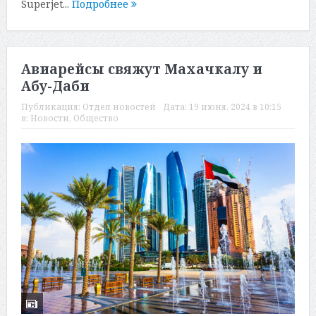
Superjet...
Подробнее
Авиарейсы свяжут Махачкалу и
Абу-Даби
Публикация:
Отдел новостей
Дата:
19 июня, 2024 в 10:15
в:
Новости
,
Общество