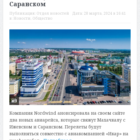
Саранском
Публикация:
Отдел новостей
Дата:
28 марта, 2024 в 16:41
в:
Новости
,
Общество
Компания Nordwind анонсировала на своем сайте
два новых авиарейса, которые свяжут Махачкалу с
Ижевском и Саранском. Перелеты будут
выполняться совместно с авиакомпанией «Икар» на