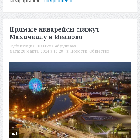
комфортабел...
Подробнее
Прямые авиарейсы свяжут
Махачкалу и Иваново
Публикация:
Шамиль Абдуллаев
Дата:
20 марта, 2024 в 13:28
в:
Новости
,
Общество