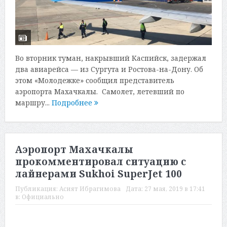
Во вторник туман, накрывший Каспийск, задержал
два авиарейса — из Сургута и Ростова-на-Дону. Об
этом «Молодежке» сообщил представитель
аэропорта Махачкалы. Самолет, летевший по
маршру...
Подробнее
Аэропорт Махачкалы
прокомментировал ситуацию с
лайнерами Sukhoi SuperJet 100
Публикация:
Асият Ибрагимова
Дата:
27 мая, 2019 в 17:41
в:
Официально