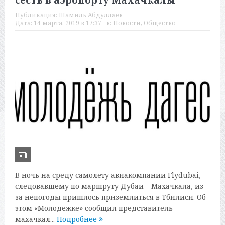
сесть в аэропорту Махачкалы
Публикация:
Шамиль Абдуллаев
Дата:
14 марта, 2019 в 17:37
в:
Новости
,
Общество
В ночь на среду самолету авиакомпании Flydubai,
следовавшему по маршруту Дубай – Махачкала, из-
за непогоды пришлось приземлиться в Тбилиси. Об
этом «Молодежке» сообщил представитель
махачкал...
Подробнее