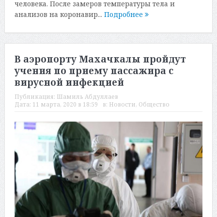
человека. После замеров температуры тела и
анализов на коронавир...
Подробнее
В аэропорту Махачкалы пройдут
учения по приему пассажира с
вирусной инфекцией
Публикация:
Шамиль Абдуллаев
Дата:
11 марта, 2020 в 18:59
в:
Новости
,
Общество