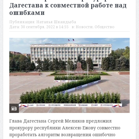
Дагестана к совместной работе над
ошибками
Публикация:
Наталья Шкандыба
Дата:
30 сентября, 2022 в 14:55
в:
Новости
,
Общество
Глава Дагестана Сергей Меликов предложил
прокурору республики Алексею Ежову совместно
проработать алгоритм возвращения ошибочно