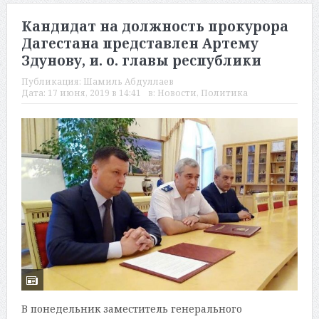
Кандидат на должность прокурора
Дагестана представлен Артему
Здунову, и. о. главы республики
Публикация:
Шамиль Абдуллаев
Дата:
17 июня, 2019 в 14:41
в:
Новости
,
Политика
В понедельник заместитель генерального