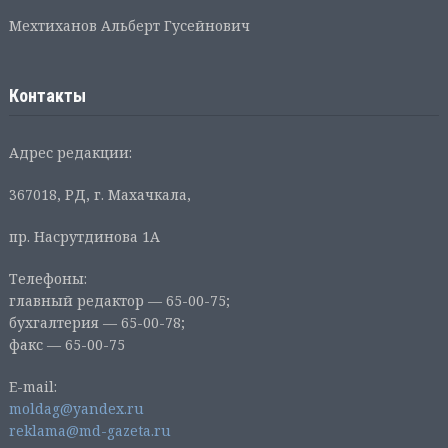
Мехтиханов Альберт Гусейнович
Контакты
Адрес редакции:
367018, РД, г. Махачкала,
пр. Насрутдинова 1А
Телефоны:
главный редактор — 65-00-75;
бухгалтерия — 65-00-78;
факс — 65-00-75
E-mail:
moldag@yandex.ru
reklama@md-gazeta.ru