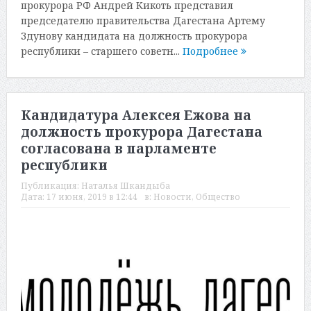
прокурора РФ Андрей Кикоть представил
председателю правительства Дагестана Артему
Здунову кандидата на должность прокурора
республики – старшего советн...
Подробнее
Кандидатура Алексея Ежова на
должность прокурора Дагестана
согласована в парламенте
республики
Публикация:
Наталья Шкандыба
Дата:
17 июня, 2019 в 12:44
в:
Новости
,
Общество