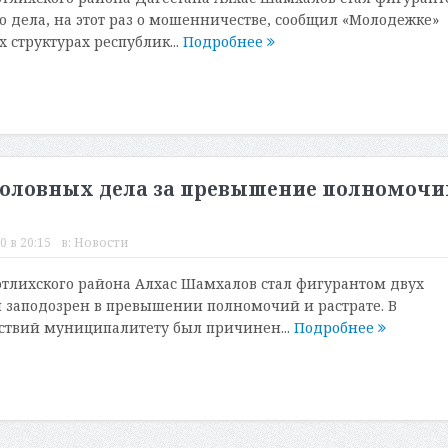
го дела, на этот раз о мошенничестве, сообщил «Молодежке»
 структурах республик...
Подробнее
 уголовных дела за превышение полномочи
0 в 20:15
в:
Новости
отлихского района Алхас Шамхалов стал фигурантом двух
н заподозрен в превышении полномочий и растрате. В
йствий муниципалитету был причинен...
Подробнее