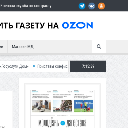
Военная служба по контракту
ии
Магазин МД
м»
Приставы конфисковали двух бурых медведей у жителя Дагестана
7:15:40
том