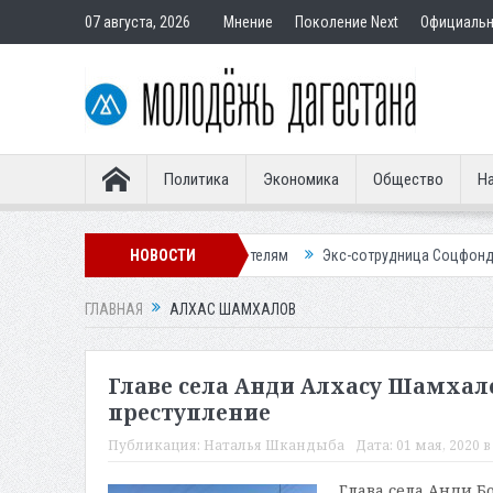
07 августа, 2026
Мнение
Поколение Next
Официаль
Политика
Экономика
Общество
На
тир подставным покупателям
НОВОСТИ
Экс-сотрудница Соцфонда получила сро
ГЛАВНАЯ
АЛХАС ШАМХАЛОВ
Главе села Анди Алхасу Шамха
преступление
Публикация:
Наталья Шкандыба
Дата:
01 мая, 2020 в
Глава села Анди Б