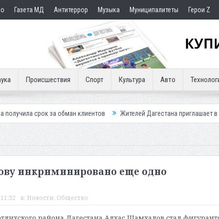
но
Газета МД
Антитеррор
Музыка
Муниципалитеты
Герои Z
ука
Происшествия
Спорт
Культура
Авто
Технолог
к за обман клиентов
Жителей Дагестана приглашает в «Госуслуги До
лову инкриминировано еще одно
 11:32
в:
Новости
,
Общество
отлихского района Дагестана Алхас Шамхалов стал фигуран