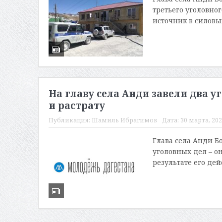
третьего уголовно
источник в силовых
На главу села Анди завели два
и растрату
Публикация:
Шамиль Ибрагимов
Дата:
30 марта, 202
Глава села Анди Б
уголовных дел – о
результате его де