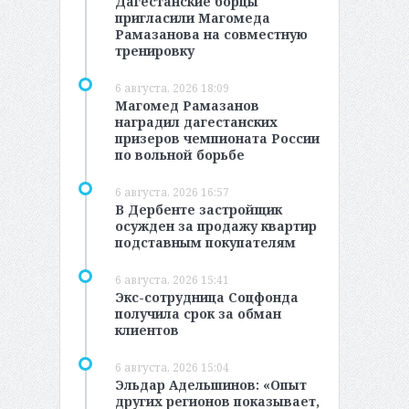
Дагестанские борцы
пригласили Магомеда
Рамазанова на совместную
тренировку
6 августа, 2026 18:09
Магомед Рамазанов
наградил дагестанских
призеров чемпионата России
по вольной борьбе
6 августа, 2026 16:57
В Дербенте застройщик
осужден за продажу квартир
подставным покупателям
6 августа, 2026 15:41
Экс-сотрудница Соцфонда
получила срок за обман
клиентов
6 августа, 2026 15:04
Эльдар Адельшинов: «Опыт
других регионов показывает,