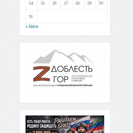
24
25
26
27
28
29
30
31
« Июл