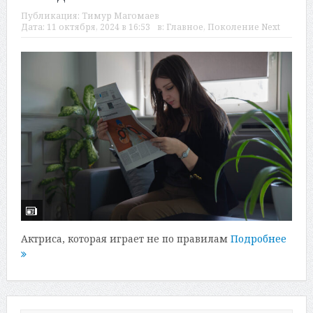
Публикация:
Тимур Магомаев
Дата:
11 октября, 2024 в 16:53
в:
Главное
,
Поколение Next
Актриса, которая играет не по правилам
Подробнее