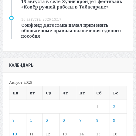
15 августа в селе Хучни пройдёт фестиваль
«Ковёр ручной работы в Табасаране»
10 августа, 2026 13:17
Соцфонд Дагестана начал применять
обновленные правила назначения единого
пособия
КАЛЕНДАРЬ
Август 2026
Пн
Вт
Ср
Чт
Пт
Сб
Вс
1
2
3
4
5
6
7
8
9
10
11
12
13
14
15
16