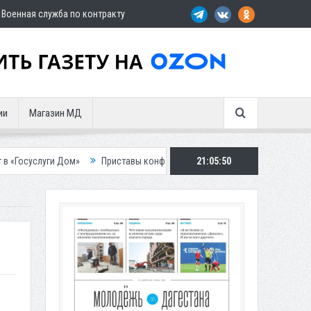
Военная служба по контракту
ии
Магазин МД
 Дом»
Приставы конфисковали двух бурых медведей у жителя Дагеста
21:05:52