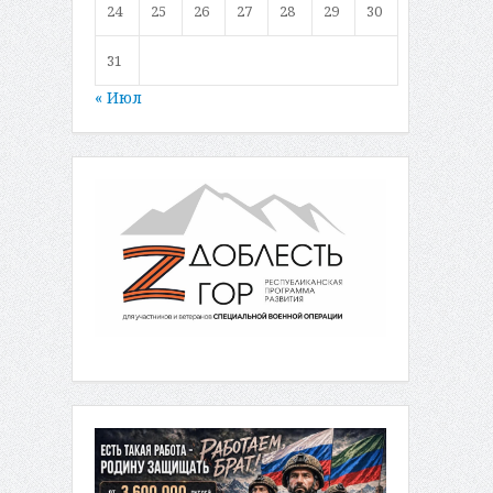
24
25
26
27
28
29
30
31
« Июл