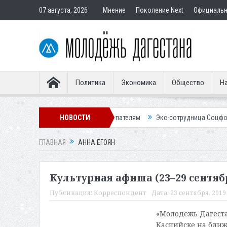
07 августа, 2026
Мнение
Поколение Next
Официаль
Политика
Экономика
Общество
На
вартир подставным покупателям
НОВОСТИ
Экс-сотрудница Соцфонда получила 
ГЛАВНАЯ
АННА ЕГОЯН
Культурная афиша (23–29 сентяб
Публикация:
Корреспондент
Дата:
23 сентября, 2019 
«Молодежь Дагеста
Каспийске на ближ