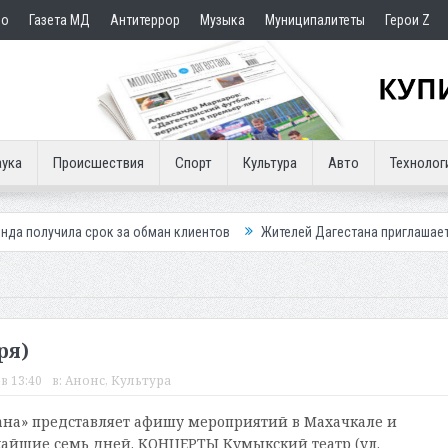
но
Газета МД
Антитеррор
Музыка
Муниципалитеты
Герои Z
ука
Происшествия
Спорт
Культура
Авто
Технолог
срок за обман клиентов
Жителей Дагестана приглашает в «Госуслуги
ря)
в 13:40
в:
Анонс
,
Культура
на» представляет афишу мероприятий в Махачкале и
айшие семь дней. КОНЦЕРТЫ Кумыкский театр (ул.