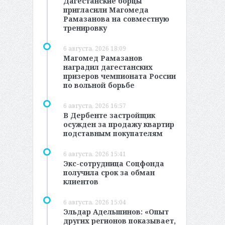
Дагестанские борцы
пригласили Магомеда
Рамазанова на совместную
тренировку
6 августа, 2026 18:09
Магомед Рамазанов
наградил дагестанских
призеров чемпионата России
по вольной борьбе
6 августа, 2026 16:57
В Дербенте застройщик
осужден за продажу квартир
подставным покупателям
6 августа, 2026 15:41
Экс-сотрудница Соцфонда
получила срок за обман
клиентов
6 августа, 2026 15:04
Эльдар Адельшинов: «Опыт
других регионов показывает,