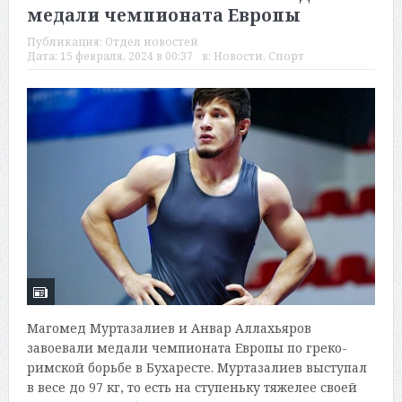
медали чемпионата Европы
Публикация:
Отдел новостей
Дата:
15 февраля, 2024 в 00:37
в:
Новости
,
Спорт
Магомед Муртазалиев и Анвар Аллахьяров
завоевали медали чемпионата Европы по греко-
римской борьбе в Бухаресте. Муртазалиев выступал
в весе до 97 кг, то есть на ступеньку тяжелее своей