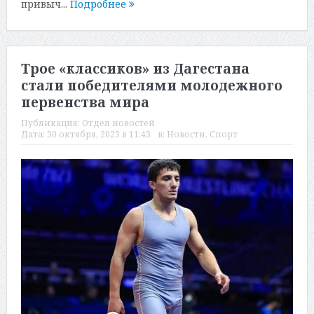
привыч...
Подробнее
Трое «классиков» из Дагестана
стали победителями молодежного
первенства мира
Публикация:
Отдел новостей
Дата:
30 октября, 2023 в 11:43
в:
Новости
,
Спорт