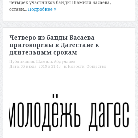
четырех участников банды Шамиля Басаева,
остави...
Подробнее
Четверо из банды Басаева
приговорены в Дагестане к
длительным срокам
Публикация:
Шамиль Абдуллаев
Дата:
05 июля, 2019 в 21:45
в:
Новости
,
Общество