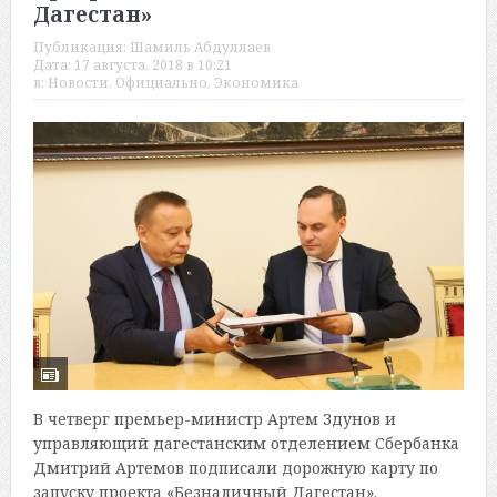
Дагестан»
Публикация:
Шамиль Абдуллаев
Дата:
17 августа, 2018 в 10:21
в:
Новости
,
Официально
,
Экономика
В четверг премьер-министр Артем Здунов и
управляющий дагестанским отделением Сбербанка
Дмитрий Артемов подписали дорожную карту по
запуску проекта «Безналичный Дагестан».