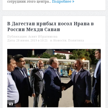
сотрудник этого центра...
Подробнее
В Дагестан прибыл посол Ирана в
России Мехди Санаи
Публикация:
Асият Ибрагимова
Дата:
28 июня, 2019 в 10:21
в:
Новости
,
Политика