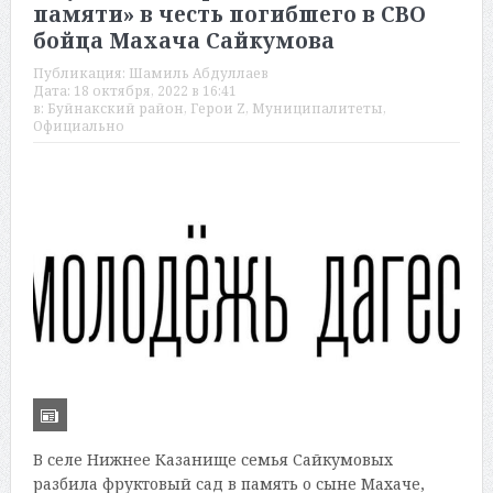
памяти» в честь погибшего в СВО
бойца Махача Сайкумова
Публикация:
Шамиль Абдуллаев
Дата:
18 октября, 2022 в 16:41
в:
Буйнакский район
,
Герои Z
,
Муниципалитеты
,
Официально
В селе Нижнее Казанище семья Сайкумовых
разбила фруктовый сад в память о сыне Махаче,