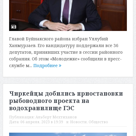
Главой Буйнакского района избран Уллубий
Ханмурзаев. Его кандидатуру поддержали все 36
депутатов, принявших участие в сессии районного
собрания. Об этом «Молодежке» сообщили в пресс-
службе м...
Подробнее
Чиркейцы добились приостановки
рыбоводного проекта на
водохранилище ГЭС
Публикация:
Альберт Мехтиханов
Дата:
06 апреля, 2023 в 19:39
в:
Новости
,
Общество