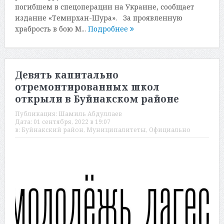
погибшем в спецоперации на Украине, сообщает
издание «Темирхан-Шура». За проявленную
храбрость в бою М...
Подробнее
Девять капитально
отремонтированных школ
открыли в Буйнакском районе
Публикация:
Шамиль Абдуллаев
Дата:
01 сентября, 2022 в 19:07
в:
Буйнакский район
,
Муниципалитеты
,
Официально