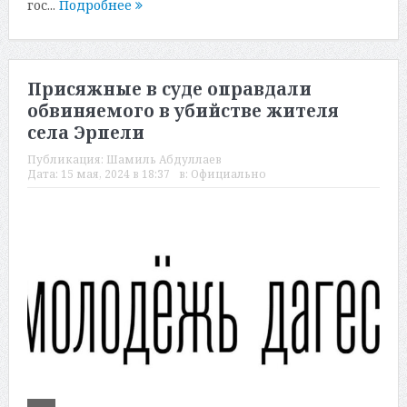
гос...
Подробнее
Присяжные в суде оправдали
обвиняемого в убийстве жителя
села Эрпели
Публикация:
Шамиль Абдуллаев
Дата:
15 мая, 2024 в 18:37
в:
Официально