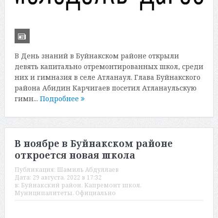
В День знаний в Буйнакском районе открыли
девять капитально отремонтированных школ, среди
них и гимназия в селе Атланаул. Глава Буйнакского
района Абидин Карчигаев посетил Атланаульскую
гимн...
Подробнее
В ноябре в Буйнакском районе
откроется новая школа
Публикация:
Шамиль Абдуллаев
Дата:
29 августа, 2022 в 17:32
в:
Буйнакский район
,
Капремонт школ
,
Муниципалитеты
,
Официально