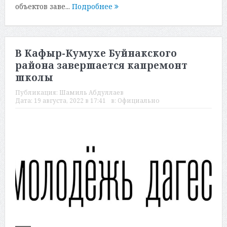
объектов заве...
Подробнее
В Кафыр-Кумухе Буйнакского
района завершается капремонт
школы
Публикация:
Шамиль Абдуллаев
Дата:
19 августа, 2022 в 17:41
в:
Официально