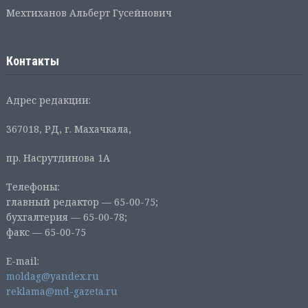
Мехтиханов Альберт Гусейнович
Контакты
Адрес редакции:
367018, РД, г. Махачкала,
пр. Насрутдинова 1А
Телефоны:
главный редактор — 65-00-75;
бухгалтерия — 65-00-78;
факс — 65-00-75
E-mail:
moldag@yandex.ru
reklama@md-gazeta.ru