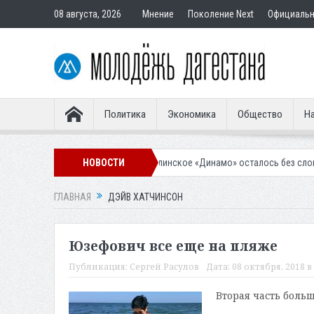
08 августа, 2026
Мнение
Поколение Next
Официаль
Политика
Экономика
Общество
На
 подростка
Махачкалинское «Динамо» осталось без словенского лег
НОВОСТИ
ГЛАВНАЯ
ДЭЙВ ХАТЧИНСОН
Юзефович все еще на пляже
Публикация:
Сергей Расулов
Дата:
08 октября, 2018 в 
Вторая часть боль