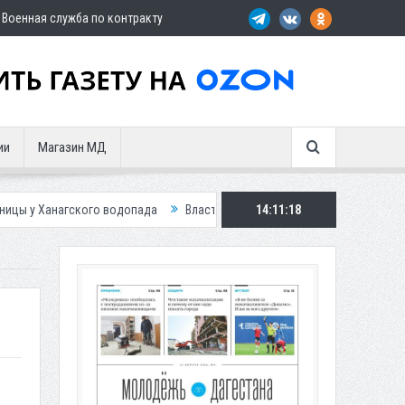
Военная служба по контракту
ии
Магазин МД
гского водопада
Власти Махачкалы планирует внедрить новую систему
14:11:20