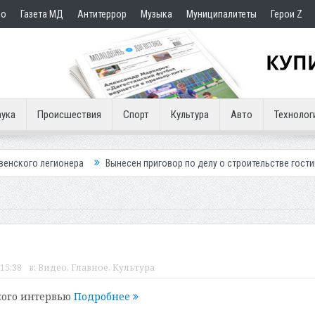
но
Газета МД
Антитеррор
Музыка
Муниципалитеты
Герои Z
ука
Происшествия
Спорт
Культура
Авто
Технолог
ионера
Вынесен приговор по делу о строительстве гостиницы у Хана
15:38
в:
Видео
,
Главное
,
Культура
шого интервью
Подробнее