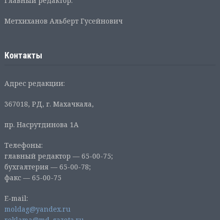
Главный редактор:
Метхиханов Альберт Гусейнович
Контакты
Адрес редакции:
367018, РД, г. Махачкала,
пр. Насрутдинова 1А
Телефоны:
главный редактор — 65-00-75;
бухгалтерия — 65-00-78;
факс — 65-00-75
E-mail:
moldag@yandex.ru
reklama@md-gazeta.ru