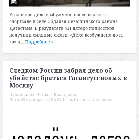
Уголовное дело возбуждено после взрыва в
спортзале в селе Эбдалая Левашинского района
Дагестана. В результате ЧП пятеро подростков
получили сильные ожоги. «Дело возбуждено по п.
«в» ч....
Подробнее
Следком России забрал дело об
убийстве братьев Гасангусеновых в
Москву
Публикация:
Наталья Шкандыба
Дата:
02 октября, 2018 в 21:14
в:
Новости
,
Общество