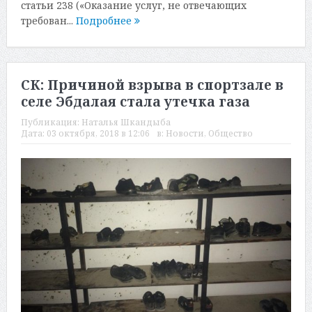
статьи 238 («Оказание услуг, не отвечающих
требован...
Подробнее
СК: Причиной взрыва в спортзале в
селе Эбдалая стала утечка газа
Публикация:
Наталья Шкандыба
Дата:
03 октября, 2018 в 12:06
в:
Новости
,
Общество