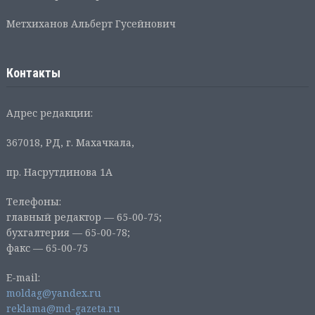
Метхиханов Альберт Гусейнович
Контакты
Адрес редакции:
367018, РД, г. Махачкала,
пр. Насрутдинова 1А
Телефоны:
главный редактор — 65-00-75;
бухгалтерия — 65-00-78;
факс — 65-00-75
E-mail:
moldag@yandex.ru
reklama@md-gazeta.ru