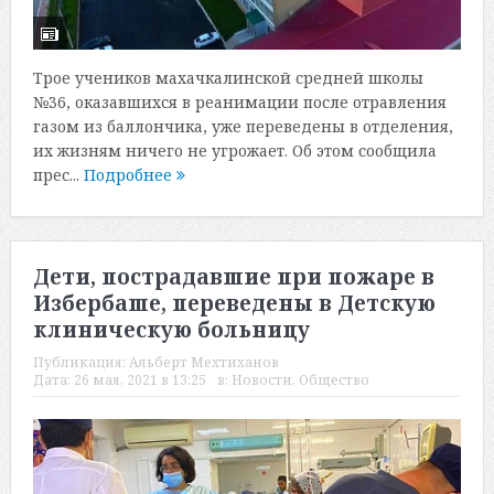
Трое учеников махачкалинской средней школы
№36, оказавшихся в реанимации после отравления
газом из баллончика, уже переведены в отделения,
их жизням ничего не угрожает. Об этом сообщила
прес...
Подробнее
Дети, пострадавшие при пожаре в
Избербаше, переведены в Детскую
клиническую больницу
Публикация:
Альберт Мехтиханов
Дата:
26 мая, 2021 в 13:25
в:
Новости
,
Общество