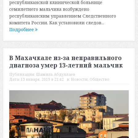
республиканской клинической больнице
семилетнего мальчика возбуждено
республиканским управлением Следственного
комитета России. Как установили следов...
Подробнее
В Махачкале из-за неправильного
диагноза умер 13-летний мальчик
Публикация:
Шамиль Абдуллаев
Дата:
13 января, 2019 в 21:42
в:
Новости
,
Общество