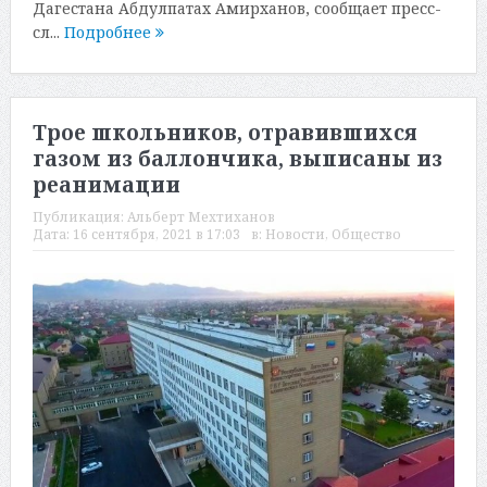
Дагестана Абдулпатах Амирханов, сообщает пресс-
сл...
Подробнее
Трое школьников, отравившихся
газом из баллончика, выписаны из
реанимации
Публикация:
Альберт Мехтиханов
Дата:
16 сентября, 2021 в 17:03
в:
Новости
,
Общество