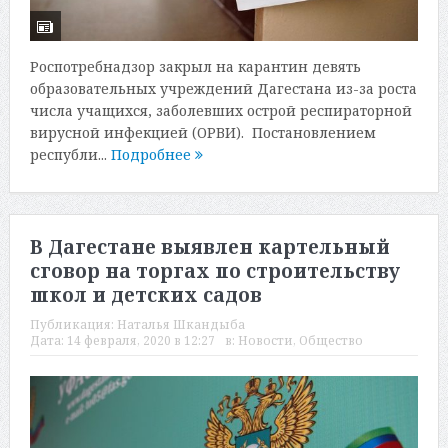
Роспотребнадзор закрыл на карантин девять
образовательных учреждений Дагестана из-за роста
числа учащихся, заболевших острой респираторной
вирусной инфекцией (ОРВИ). Постановлением
республи...
Подробнее
В Дагестане выявлен картельный
сговор на торгах по строительству
школ и детских садов
Публикация:
Наталья Шкандыба
Дата:
14 февраля, 2020 в 12:27
в:
Новости
,
Общество