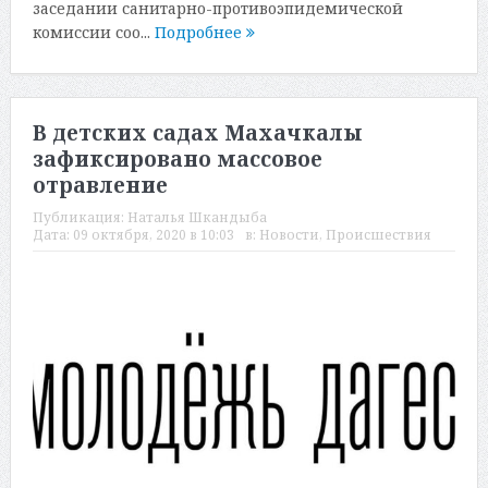
заседании санитарно-противоэпидемической
комиссии соо...
Подробнее
В детских садах Махачкалы
зафиксировано массовое
отравление
Публикация:
Наталья Шкандыба
Дата:
09 октября, 2020 в 10:03
в:
Новости
,
Происшествия