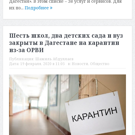
Дагестан». В этом списке – 38 услуг и сервисов. Для
их по...
Подробнее
Шесть школ, два детских сада и вуз
закрыты в Дагестане на карантин
из-за ОРВИ
Публикация:
Шамиль Абдуллаев
Дата:
19 февраля, 2020 в 11:05
в:
Новости
,
Общество