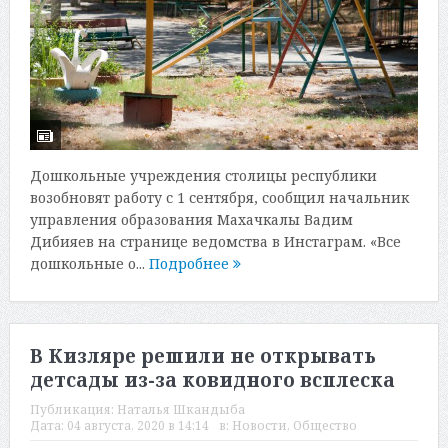
Дошкольные учреждения столицы республики
возобновят работу с 1 сентября, сообщил начальник
управления образования Махачкалы Вадим
Дибияев на странице ведомства в Инстаграм. «Все
дошкольные о...
Подробнее
В Кизляре решили не открывать
детсады из-за ковидного всплеска
Публикация:
Наталья Шкандыба
Дата:
04 августа, 2020 в 14:14
в:
Новости
,
Общество