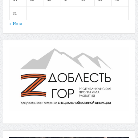
31
« Июл