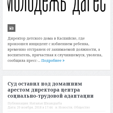
Директор детского дома в Каспийске, где
произошел инцидент с избиением ребенка,
временно отстранен от занимаемой должности, а
воспитатель, причастная к случившемуся, уволена,
сообщила пресс-...
Подробнее
Суд оставил под домашним
арестом директора центра
социально-трудовой адаптации
Публикация:
Наталья Шкандыба
Дата:
20 ноября, 2018 в 17:44
в:
Новости
,
Общество