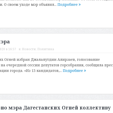
. О своем уходе мэр объявил...
Подробнее
мэра
020 в 16:57
в:
Новости
,
Политика
х Огней избран Джалалутдин Алирзаев, голосование
 на очередной сессии депутатов горсобрания, сообщила прес
ии города. «Из 13 кандидатов,...
Подробнее
ио мэра Дагестанских Огней коллективу