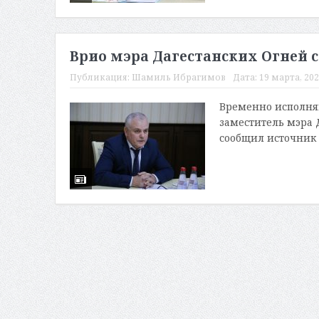
Врио мэра Дагестанских Огней 
Публикация:
Шамиль Ибрагимов
Дата:
19 марта, 202
Временно исполня
заместитель мэра 
сообщил источник 