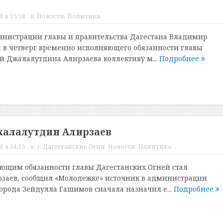
0 в 15:58
в:
Новости
,
Политика
инистрации главы и правительства Дагестана Владимир
 в четверг временно исполняющего обязанности главы
й Джалалутдина Алирзаева коллективу м...
Подробнее
жалалутдин Алирзаев
0 в 14:15
в:
г. Дагестанские Огни
,
Новости
,
Политика
ющим обязанности главы Дагестанских Огней стал
заев, сообщил «Молодежке» источник в администрации
города Зейдулла Гашимов сначала назначил е...
Подробнее