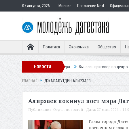
07 августа, 2026
Мнение
Поколение Next
Официаль
Политика
Экономика
Общество
На
 словенского легионера
НОВОСТИ
Вынесен приговор по делу о строительстве 
ГЛАВНАЯ
ДЖАЛАЛУТДИН АЛИРЗАЕВ
Алирзаев покинул пост мэра Да
Публикация:
Отдел новостей
Дата:
27 мая, 2024 в 17:
Глава города Даге
досрочном сложен