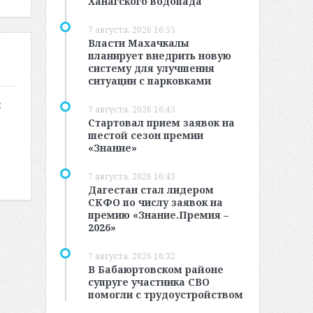
Ханагского водопада
7 августа, 2026 16:55
Власти Махачкалы
планирует внедрить новую
систему для улучшения
ситуации с парковками
й
7 августа, 2026 16:45
Стартовал прием заявок на
шестой сезон премии
«Знание»
7 августа, 2026 16:43
Дагестан стал лидером
СКФО по числу заявок на
премию «Знание.Премия –
2026»
7 августа, 2026 16:32
В Бабаюртовском районе
супруге участника СВО
помогли с трудоустройством