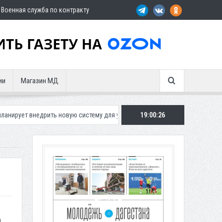
Военная служба по контракту
ии
Магазин МД
ить новую систему для улучшения ситуации с парковками
19:00:27
Махачкалин
а