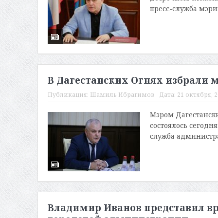
пресс-служба мэрии
В Дагестанских Огнях избрали 
Публикация:
Шамиль Ибрагимов
Дата:
21 октября, 2
Мэром Дагестански
состоялось сегодня
служба администрац
Владимир Иванов представил вр