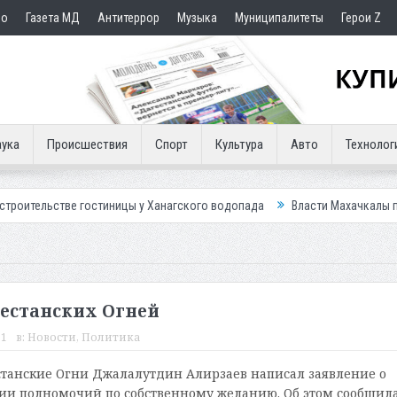
но
Газета МД
Антитеррор
Музыка
Муниципалитеты
Герои Z
ука
Происшествия
Спорт
Культура
Авто
Технолог
гостиницы у Ханагского водопада
Власти Махачкалы планирует внедр
гестанских Огней
01
в:
Новости
,
Политика
станские Огни Джалалутдин Алирзаев написал заявление о
ии полномочий по собственному желанию. Об этом сообщил