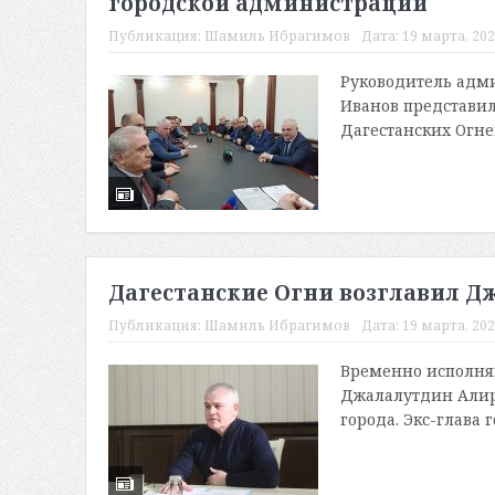
городской администрации
Публикация:
Шамиль Ибрагимов
Дата:
19 марта, 202
Руководитель адм
Иванов представил
Дагестанских Огне
Дагестанские Огни возглавил Д
Публикация:
Шамиль Ибрагимов
Дата:
19 марта, 202
Временно исполня
Джалалутдин Алир
города. Экс-глава 