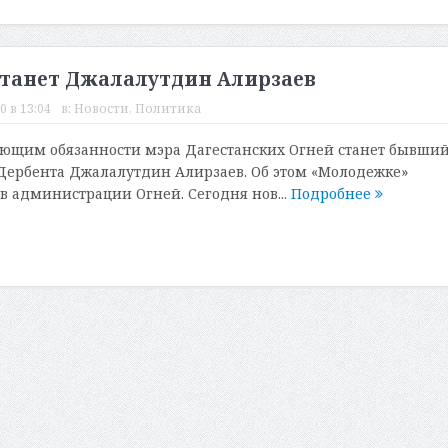
станет Джалалутдин Алирзаев
0 в 13:04
в:
Новости
,
Политика
ющим обязанности мэра Дагестанских Огней станет бывши
Дербента Джалалутдин Алирзаев. Об этом «Молодежке»
в администрации Огней. Сегодня нов...
Подробнее