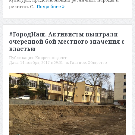
религии. С...
Подробнее
#ГородНаш. Активисты выиграли
очередной бой местного значения с
властью
Публикация:
Корреспондент
Дата:
14 ноября, 2017 в 09:51
в:
Главное
,
Общество