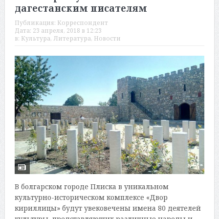
дагестанским писателям
Публикация:
Корреспондент
Дата:
23 апреля, 2018 в 12:23
в:
Культура
,
Литература
,
Новости
В болгарском городе Плиска в уникальном
культурно-историческом комплексе «Двор
кириллицы» будут увековечены имена 80 деятелей
культуры, представляющих различные народы и