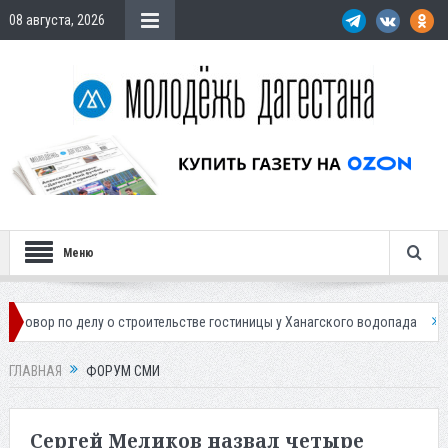
08 августа, 2026
Меню
о делу о строительстве гостиницы у Ханагского водопада
Власти Мах
ГЛАВНАЯ
ФОРУМ СМИ
Сергей Меликов назвал четыре