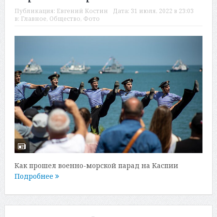
Публикация:
Евгений Костин
Дата:
31 июля, 2022 в 23:03
в:
Главное
,
Общество
,
Фото
Как прошел военно-морской парад на Каспии
Подробнее