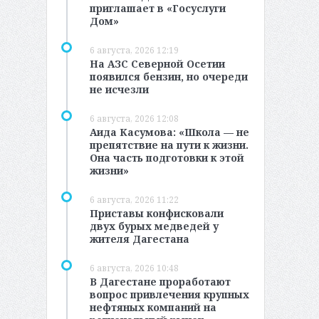
приглашает в «Госуслуги
Дом»
6 августа, 2026 12:19
На АЗС Северной Осетии
появился бензин, но очереди
не исчезли
6 августа, 2026 12:08
Аида Касумова: «Школа — не
препятствие на пути к жизни.
Она часть подготовки к этой
жизни»
6 августа, 2026 11:22
Приставы конфисковали
двух бурых медведей у
жителя Дагестана
6 августа, 2026 10:48
В Дагестане проработают
вопрос привлечения крупных
нефтяных компаний на