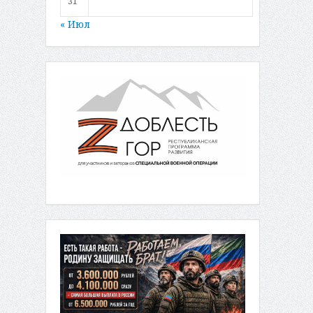
31
« Июл