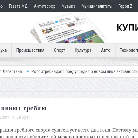
но
Газета МД
Антитеррор
Музыка
Муниципалитеты
Герои Z
ука
Происшествия
Спорт
Культура
Авто
Технолог
Роспотребнадзор предупредил о новом пике активности клещей
Мэ
звивают греблю
13:07
в:
Спорт
рация гребного спорта существует всего два года. Поэтому м
 в аэропорту победителей международных соревнований по