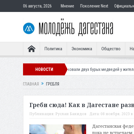
06 августа, 2026
Мнение
Поколение Next
Официаль
Политика
Экономика
Общество
На
Приставы конфисковали двух бурых медведей у жителя Дагестана
НОВОСТИ
ГЛАВНАЯ
ГРЕБЛЯ
Греби сюда! Как в Дагестане ра
Публикация:
Руслан Бакидов
Дата:
08 ноября, 2023 в 
Дагестанская феде
пока не встречаем