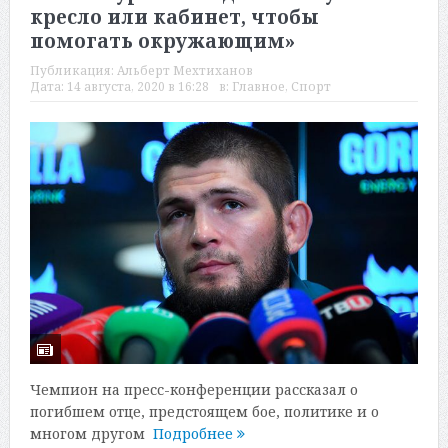
кресло или кабинет, чтобы
помогать окружающим»
Публикация:
Альберт Мехтиханов
Дата:
14 августа, 2020 в 16:28
в:
Главное
,
Спорт
Чемпион на пресс-конференции рассказал о
погибшем отце, предстоящем бое, политике и о
многом другом
Подробнее