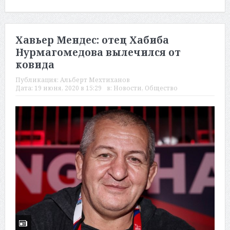
Хавьер Мендес: отец Хабиба
Нурмагомедова вылечился от
ковида
Публикация:
Альберт Мехтиханов
Дата:
19 июня, 2020 в 15:29
в:
Новости
,
Общество