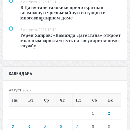
6 августа, 2026 18:21
В Дагестане газовики предотвратили
возможную чрезвычайную ситуацию в
многоквартирном доме
6 августа, 2026 18:19
Герей Хаиров: «Команда Дагестана» откроет
молодым юристам путь на государственную
службу
КАЛЕНДАРЬ
Август 2026
Пн
Вт
Ср
Чт
Пт
Сб
Вс
1
2
3
4
5
6
7
8
9