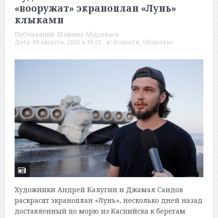
«вооружат» экраноплан «Лунь»
клыками
Публикация:
Шамиль Абдуллаев
Дата:
08 августа, 2020 в 16:21
в:
Новости
,
Общество
Художники Андрей Калугин и Джамал Саидов
раскрасят экраноплан «Лунь», несколько дней назад
доставленный по морю из Каспийска к берегам