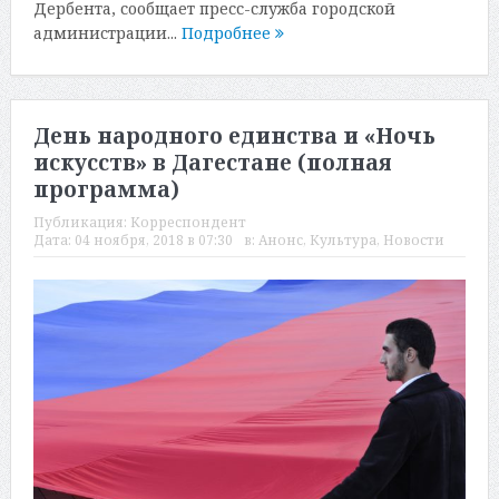
Дербента, сообщает пресс-служба городской
администрации...
Подробнее
День народного единства и «Ночь
искусств» в Дагестане (полная
программа)
Публикация:
Корреспондент
Дата:
04 ноября, 2018 в 07:30
в:
Анонс
,
Культура
,
Новости