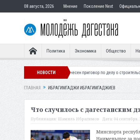
08 августа, 2026
Мнение
Поколение Next
Официаль
Политика
Экономика
Общество
На
го легионера
Вынесен приговор по делу о строительстве гостиницы 
НОВОСТИ
ГЛАВНАЯ
ИБРАГИМГАДЖИ ИБРАГИМГАДЖИЕВ
Что случилось с дагестанским д
Публикация:
Шамиль Ибрагимов
Дата:
04 сентября, 
Минспорта республ
Наименьшее за пос