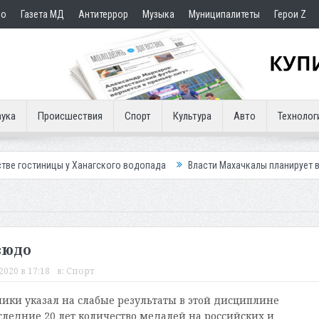
но
Газета МД
Антитеррор
Музыка
Муниципалитеты
Герои Z
ука
Происшествия
Спорт
Культура
Авто
Технолог
у Ханагского водопада
Власти Махачкалы планирует внедрить новую 
зюдо
2020 в 17:18
в:
Спорт
ики указал на слабые результаты в этой дисциплине
ледние 20 лет количество медалей на российских и