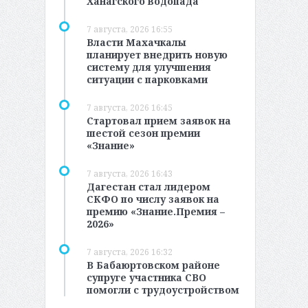
Ханагского водопада
7 августа, 2026 16:55
Власти Махачкалы
планирует внедрить новую
систему для улучшения
ситуации с парковками
7 августа, 2026 16:45
Стартовал прием заявок на
шестой сезон премии
«Знание»
7 августа, 2026 16:43
Дагестан стал лидером
СКФО по числу заявок на
премию «Знание.Премия –
2026»
7 августа, 2026 16:32
В Бабаюртовском районе
супруге участника СВО
помогли с трудоустройством