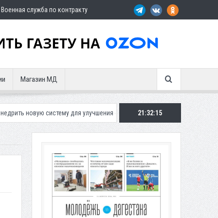
Военная служба по контракту
ии
Магазин МД
систему для улучшения ситуации с парковками
21:32:16
Махачкалинское «Дина